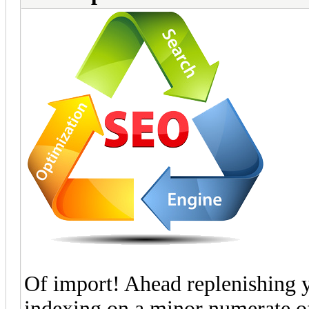
Of import! Ahead replenishing yo
indexing on a minor numerate of