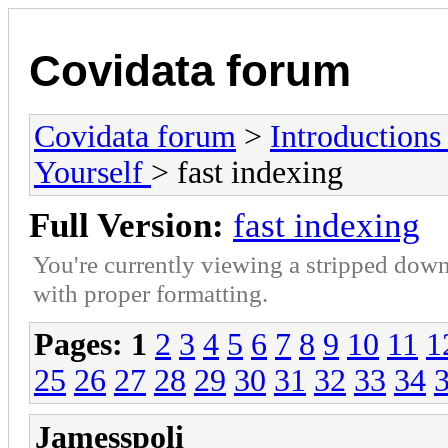
Covidata forum
Covidata forum
>
Introduction
Yourself
> fast indexing
Full Version:
fast indexing
You're currently viewing a stripped down
with proper formatting.
Pages:
1
2
3
4
5
6
7
8
9
10
11
1
25
26
27
28
29
30
31
32
33
34
Jamesspoli