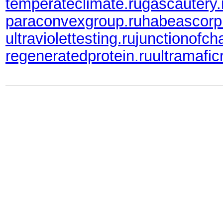
temperateclimate.ru
gascautery.
paraconvexgroup.ru
habeascorp
ultraviolettesting.ru
junctionofch
regeneratedprotein.ru
ultramafic