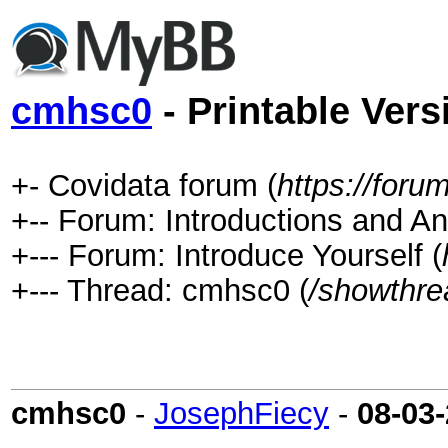
cmhsc0
- Printable Vers
+- Covidata forum (
https://for
+-- Forum: Introductions and 
+--- Forum: Introduce Yourself (
+--- Thread: cmhsc0 (
/showthre
cmhsc0
-
JosephFiecy
-
08-03