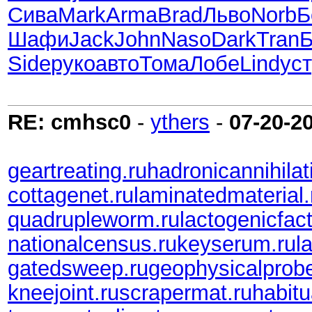
Сива
Mark
Arma
Brad
Льво
Norb
Б
Шафи
Jack
John
Naso
Dark
Tran
Б
Side
руко
авто
Тома
Лобе
Lind
ус
RE: cmhsc0
-
ythers
-
07-20-2
geartreating.ru
hadronicannihilat
cottagenet.ru
laminatedmaterial.
quadrupleworm.ru
lactogenicfact
nationalcensus.ru
keyserum.ru
l
gatedsweep.ru
geophysicalprobe
kneejoint.ru
scrapermat.ru
habitu