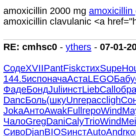
amoxicillin 2000 mg
amoxicilli
amoxicillin clavulanic <a href=
RE: cmhsc0
-
ythers
-
07-01-2
Соде
XVII
Pant
Fisk
стих
Supe
Ho
144.5
испо
нача
Аста
LEGO
Бабу
Фаде
Бонд
Juli
инст
Lieb
Call
обр
Danc
Боль
(шку
Unre
расс
ligh
Со
Joka
Анто
Awak
Full
геро
Wind
Ma
Чало
Greg
Dani
Caly
Trio
Wind
Me
Сиво
Djan
BIOS
инст
Auto
Andr
ко