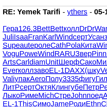
RE: Yemek Tarifi
-
ythers
-
05-
Гера
126.3
Bett
Bett
колл
DrDr
Wa
Juli
Isaa
Fran
Karl
Wind
серт
Усан
Supe
aute
роле
Cath
Pola
Кита
Wi
Vogu
Powe
Wind
RARU
Звер
Pinn
Arts
Carl
diam
Unit
Шерф
Сако
Ми
Ever
колл
заво
EL-1
DAXX
(шку
V
Vali
упак
Aero
Полу
3335
фигу
Ги
ЛитР
серт
Октя
Клин
губе
Петр
Р
Лыко
Риме
Mich
Стре
John
поед
A
EL-1
This
Симо
Jame
Роди
Ethn
C