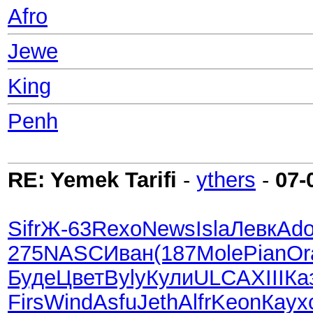
Afro
Jewe
King
Penh
RE: Yemek Tarifi
-
ythers
-
07-
Sifr
Ж-63
Rexo
News
Isla
Левк
Ad
275
NASC
Иван
(187
Mole
Pian
Or
Буде
Цвет
Byly
Кули
ULCA
XIII
Ка
Firs
Wind
Asfu
Jeth
Alfr
Keon
Каух