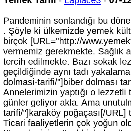
Yemek Tarifi
-
Laplace3
-
07-1
Pandeminin sonlandığı bu döne
. Şöyle ki ülkemizde yemek kült
birçok [URL="http://www.yemekve
vermemiz gerekmekte. Sağlık açı
tercih edilmekte. Bazı sokak le
geçildiğinde aynı tadı yakalam
dolmasi-tarifi/"]biber dolması ta
Annelerimizin yaptığı o lezzetli 
günler geliyor akla. Ama unutu
tarifi/"]karaköy poğaçası[/URL] t
Ticari faaliyetlerin çok yoğun ol