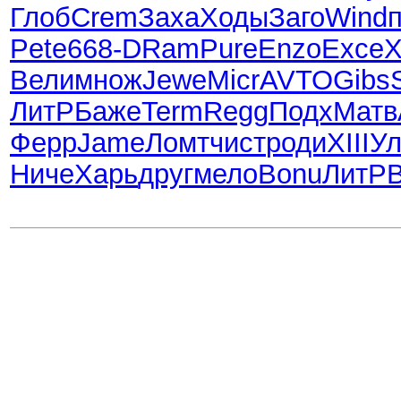
Глоб
Crem
Заха
Ходы
Заго
Wind
Pete
668-
DRam
Pure
Enzo
Exce
X
Вели
множ
Jewe
Micr
AVTO
Gibs
ЛитР
Баже
Term
Regg
Подх
Матв
Ферр
Jame
Ломт
чист
роди
XIII
Ул
Ниче
Харь
друг
мело
Bonu
ЛитР