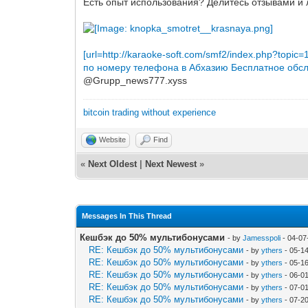
Есть опыт использования? Делитесь отзывами и
[url=http://karaoke-soft.com/smf2/index.php?to
по номеру телефона в Абхазию
Бесплатное обс
@Grupp_news777.xyss
bitcoin trading without experience
Website
Find
«
Next Oldest
|
Next Newest
»
Messages In This Thread
Кешбэк до 50% мультибонусами
- by
Jamesspoli
- 04-07
RE: Кешбэк до 50% мультибонусами
- by
ythers
- 05-1
RE: Кешбэк до 50% мультибонусами
- by
ythers
- 05-1
RE: Кешбэк до 50% мультибонусами
- by
ythers
- 06-0
RE: Кешбэк до 50% мультибонусами
- by
ythers
- 07-0
RE: Кешбэк до 50% мультибонусами
- by
ythers
- 07-2