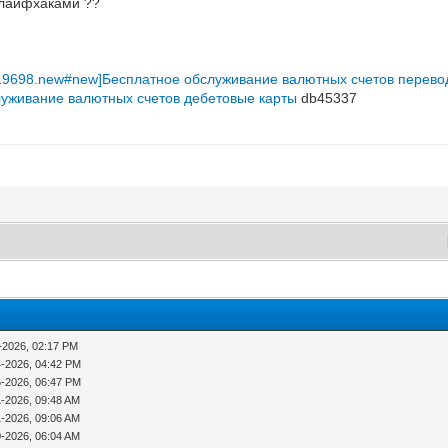
 лайфхаками ??
pic=19698.new#new]Бесплатное обслуживание валютных счетов
перево
луживание валютных счетов
дебетовые карты
db45337
-2026, 02:17 PM
4-2026, 04:42 PM
6-2026, 06:47 PM
1-2026, 09:48 AM
1-2026, 09:06 AM
0-2026, 06:04 AM