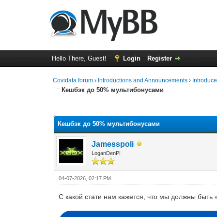
Hello There, Guest!
Login
Register
Covidata forum
›
Introductions and Announcements
›
Introduce
Кешбэк до 50% мультибонусами
0 Vote(s) - 0 Average
1
2
3
4
5
Кешбэк до 50% мультибонусами
Jamesspoli
LoganDenPI
04-07-2026, 02:17 PM
С какой стати нам кажется, что мы должны быть 