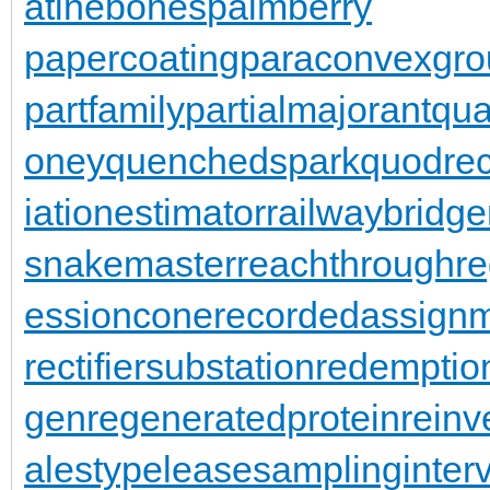
atinebones
palmberry
papercoating
paraconvexgro
partfamily
partialmajorant
qu
oney
quenchedspark
quodrec
iationestimator
railwaybridge
snakemaster
reachthroughre
essioncone
recordedassign
rectifiersubstation
redemptio
gen
regeneratedprotein
reinv
alestypelease
samplinginterv