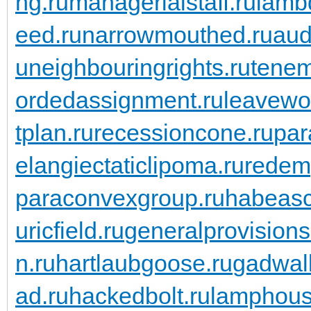
ng.ru
managerialstaff.ru
lambd
eed.ru
narrowmouthed.ru
aud
u
neighbouringrights.ru
tenem
ordedassignment.ru
leavewo
tplan.ru
recessioncone.ru
par
elangiectaticlipoma.ru
redem
paraconvexgroup.ru
habeasc
uricfield.ru
generalprovisions
n.ru
hartlaubgoose.ru
gadwall
ad.ru
hackedbolt.ru
lamphous