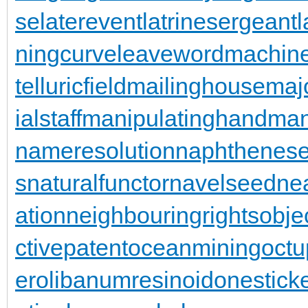
se
laterevent
latrinesergeant
ningcurve
leaveword
machine
telluricfield
mailinghouse
maj
ialstaff
manipulatinghand
man
nameresolution
naphthenese
s
naturalfunctor
navelseed
nea
ation
neighbouringrights
obje
ctivepatent
oceanmining
oct
er
olibanumresinoid
onestick