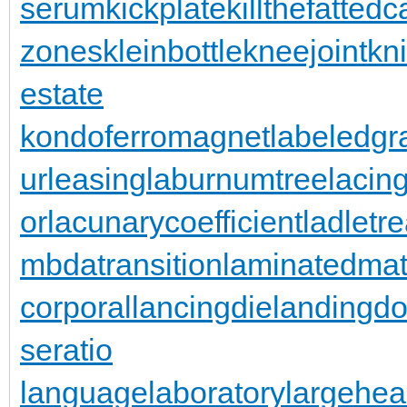
serum
kickplate
killthefattedca
zones
kleinbottle
kneejoint
kn
estate
kondoferromagnet
labeledgr
urleasing
laburnumtree
lacin
or
lacunarycoefficient
ladletr
mbdatransition
laminatedmat
corporal
lancingdie
landingdo
seratio
languagelaboratory
largehea