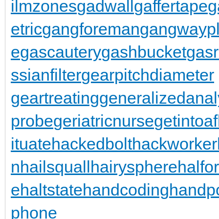
ilmzones
gadwall
gaffertape
g
etric
gangforeman
gangwaypl
e
gascautery
gashbucket
gasr
ssianfilter
gearpitchdiameter
geartreating
generalizedanal
probe
geriatricnurse
getintoaf
ituate
hackedbolt
hackworker
n
hailsquall
hairysphere
halfo
e
haltstate
handcoding
handp
phone