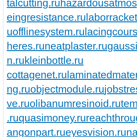
talcutting.ru
hazardousatmos
eingresistance.ru
laborracket
u
offlinesystem.ru
lacingcours
heres.ru
neatplaster.ru
gaussi
n.ru
kleinbottle.ru
cottagenet.ru
laminatedmater
ng.ru
objectmodule.ru
jobstre
ve.ru
olibanumresinoid.ru
tem
.ru
quasimoney.ru
reachthrou
angonpart.ru
eyesvision.ru
na