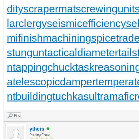
dity
scrapermat
screwingunit
larclergy
seismicefficiency
se
mifinishmachining
spicetrad
stungun
tacticaldiameter
tail
n
tappingchuck
taskreasonin
a
telescopicdamper
temperat
ntbuilding
tuchkas
ultramafic
Find
ythers
Posting Freak