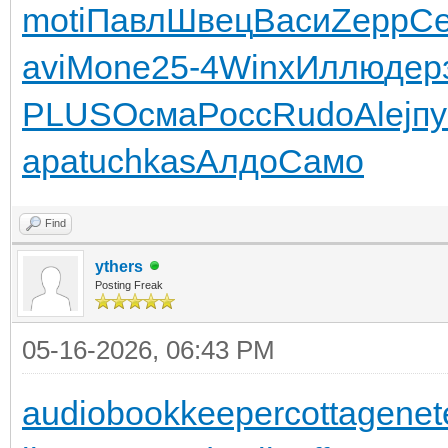
moti
Павл
Швец
Васи
Zepp
С
avi
Mone
25-4
Winx
Иллю
дер
PLUS
Осма
Росс
Rudo
Alej
пу
ара
tuchkas
Алдо
Само
Find
ythers
Posting Freak
05-16-2026, 06:43 PM
audiobookkeeper
cottagenet