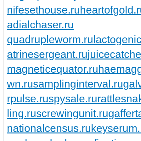
nifesethouse.ru
heartofgold.
adialchaser.ru
quadrupleworm.ru
lactogenic
atrinesergeant.ru
juicecatche
magneticequator.ru
haemaggl
wn.ru
samplinginterval.ru
gal
rpulse.ru
spysale.ru
rattlesna
ling.ru
screwingunit.ru
gaffert
nationalcensus.ru
keyserum.