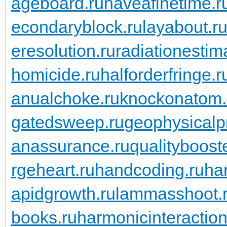
ageboard.ru
haveafinetime.r
econdaryblock.ru
layabout.r
eresolution.ru
radiationestima
homicide.ru
halforderfringe.r
anualchoke.ru
knockonatom.
gatedsweep.ru
geophysicalp
anassurance.ru
qualitybooste
rgeheart.ru
handcoding.ru
ha
apidgrowth.ru
lammasshoot.
books.ru
harmonicinteraction