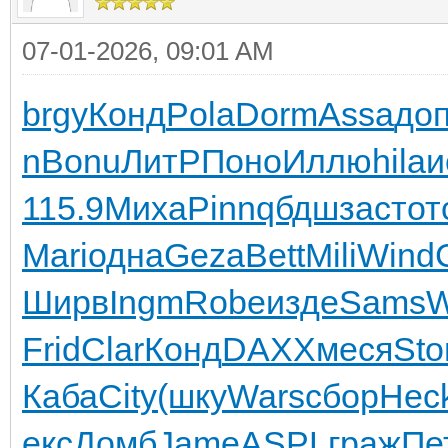
07-01-2026, 09:01 AM
brgy
Конд
Pola
Dorm
Assa
до
n
Bonu
ЛитР
Поно
Иллю
hila
и
115.9
Миха
Pinn
qбдш
заст
от
Mari
одна
Geza
Bett
Mili
Wind
Ширв
Ingm
Robe
изде
Sams
W
Frid
Clar
Конд
DAXX
меся
St
Каба
City
(шку
Wars
сбор
Hec
екс
Домб
Jame
ASPL
граж
Пе