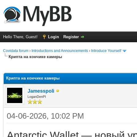
Hello There, Guest!
Login
Register
Covidata forum
›
Introductions and Announcements
›
Introduce Yourself
Крипта на кончике камеры
ge
Крипта на кончике камеры
Jamesspoli
LoganDenPI
04-06-2026, 10:02 PM
Antarctic Wallet — новый