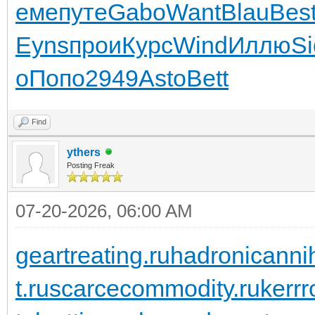
еме
путе
Gabo
Want
Blau
Bes
Eyns
прои
Курс
Wind
Иллю
S
о
Попо
2949
Asto
Bett
Find
ythers
Posting Freak
07-20-2026, 06:00 AM
geartreating.ru
hadronicannih
t.ru
scarcecommodity.ru
kerrr