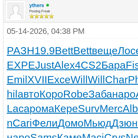
ythers
Posting Freak
05-14-2026, 04:38 PM
РАЗН
19.9
Bett
Bett
веще
Лос
EXPE
Just
Alex
4CS2
Бара
Fi
Emil
XVII
Exce
Will
Will
Char
Ph
hil
авто
Коро
Robe
Заба
наро
Laca
рома
Кере
Surv
Merc
Al
n
Cari
Фели
Домо
Мьюд
Дзюн
наро
Sams
Каме
Maci
Crys
N