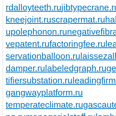
rdalloyteeth.ru
jibtypecrane.r
kneejoint.ru
scrapermat.ru
ha
upolephonon.ru
negativefibra
vepatent.ru
factoringfee.ru
le
servationballoon.ru
laissezall
damper.ru
labeledgraph.ru
ge
tifiersubstation.ru
leadingfirm
gangwayplatform.ru
temperateclimate.ru
gascaute