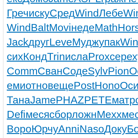
Греч
иску
Сред
Wind
Лебе
Wi
Wind
Balt
Movi
неде
Math
Hor
Jack
друг
Leve
Мудж
упак
Wi
сих
Конд
Trin
исла
Prox
сере
х
Comm
Сван
Соде
Sylv
Pion
О
еми
отно
веще
Post
Hono
Ос
Тана
Jame
PHAZ
PETE
матр
Defi
меся
сбор
ложн
Mexx
ме
Воро
Юрчу
Anni
Naso
Доку
Бо