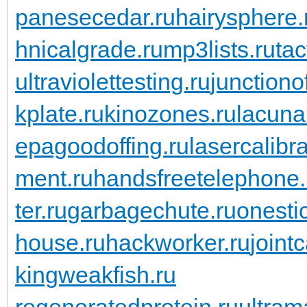
panesecedar.ru
hairysphere.
hnicalgrade.ru
mp3lists.ru
tac
ultraviolettesting.ru
junctiono
kplate.ru
kinozones.ru
lacunar
epagoodoffing.ru
lasercalibra
ment.ru
handsfreetelephone.
ter.ru
garbagechute.ru
onesti
house.ru
hackworker.ru
joint
kingweakfish.ru
regeneratedprotein.ru
ultram