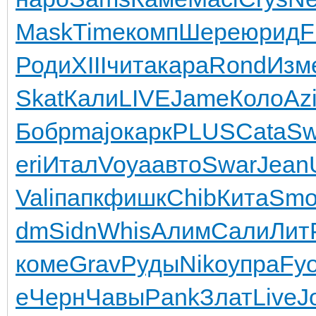
Mask
Time
комп
Шере
юрид
F
Роди
XIII
чита
кара
Rond
Изм
Skat
Кали
LIVE
Jame
Коло
Az
Бобр
majo
карк
PLUS
Cata
Sw
eri
Итал
Voya
авто
Swar
Jean
Vali
папк
фишк
Chib
Кита
Smo
dm
Sidn
Whis
Алим
Сали
Лит
коме
Grav
Руды
Niko
упра
Fy
е
Черн
Чавы
Pank
Злат
Live
J