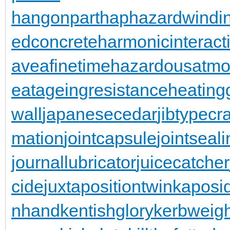
hangonpart
haphazardwindi
edconcrete
harmonicinteract
aveafinetime
hazardousatmo
eatageingresistance
heating
wall
japanesecedar
jibtypecr
mation
jointcapsule
jointseal
journallubricator
juicecatcher
cide
juxtapositiontwin
kaposi
nhand
kentishglory
kerbweigh