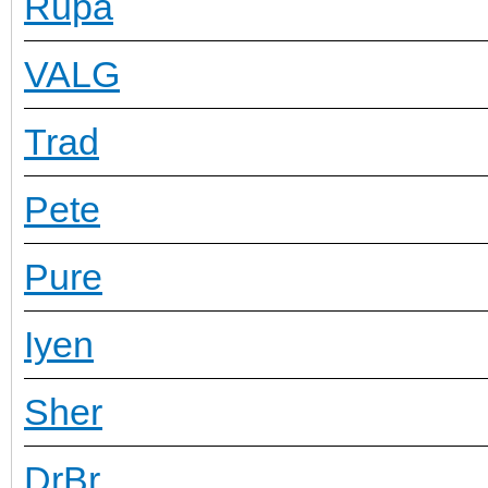
Rupa
VALG
Trad
Pete
Pure
Iyen
Sher
DrBr