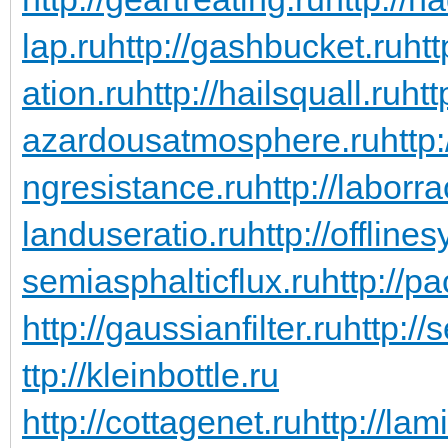
lap.ru
http://gashbucket.ru
ht
ation.ru
http://hailsquall.ru
htt
azardousatmosphere.ru
http
ngresistance.ru
http://laborra
landuseratio.ru
http://offline
semiasphalticflux.ru
http://p
http://gaussianfilter.ru
http://
ttp://kleinbottle.ru
http://cottagenet.ru
http://lam