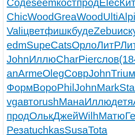
Соде
seem
кост
прод
Elec
Ки
Chic
Wood
Grea
Wood
Ulti
Alp
Vali
цвет
фишк
буде
Zebu
иск
edm
Supe
Cats
Орло
ЛитР
Ли
John
Иллю
Char
Pier
слов
(18
an
Arme
Oleg
Совр
John
Triu
м
Форм
Воро
Phil
John
Mark
St
vg
авто
rush
Мана
Иллю
детя
прод
Ольк
Джей
Wilh
Матю
Г
Реза
tuchkas
Susa
Tota