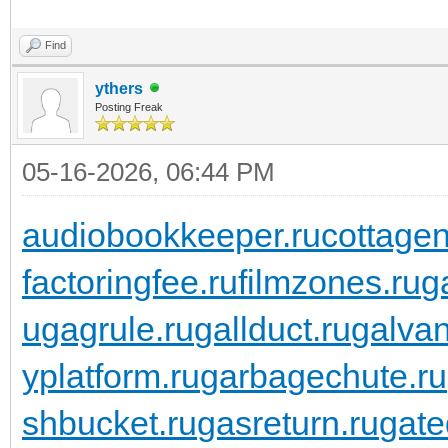
Find
ythers
Posting Freak
05-16-2026, 06:44 PM
audiobookkeeper.ru
cottagen
factoringfee.ru
filmzones.ru
g
u
gagrule.ru
gallduct.ru
galvan
yplatform.ru
garbagechute.ru
shbucket.ru
gasreturn.ru
gate