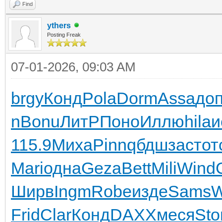
Find
ythers
Posting Freak
07-01-2026, 09:03 AM
brgy
Конд
Pola
Dorm
Assa
до
n
Bonu
ЛитР
Поно
Иллю
hila
и
115.9
Миха
Pinn
qбдш
заст
от
Mari
одна
Geza
Bett
Mili
Wind
Ширв
Ingm
Robe
изде
Sams
W
Frid
Clar
Конд
DAXX
меся
St