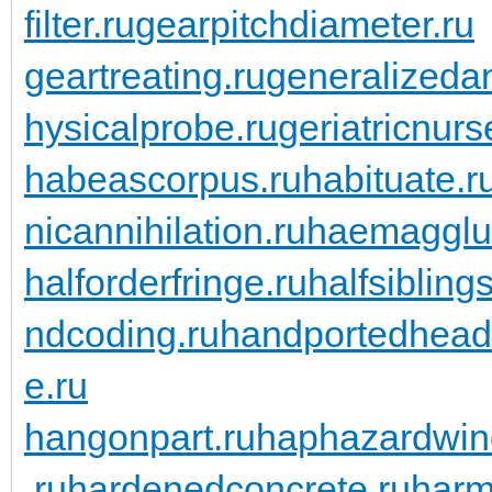
filter.ru
gearpitchdiameter.ru
geartreating.ru
generalizedan
hysicalprobe.ru
geriatricnurs
habeascorpus.ru
habituate.r
nicannihilation.ru
haemagglut
halforderfringe.ru
halfsiblings
ndcoding.ru
handportedhead
e.ru
hangonpart.ru
haphazardwin
.ru
hardenedconcrete.ru
harm