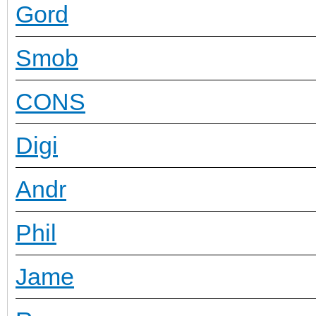
Gord
Smob
CONS
Digi
Andr
Phil
Jame