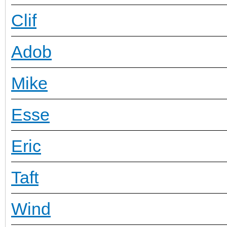
Clif
Adob
Mike
Esse
Eric
Taft
Wind