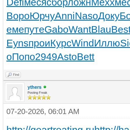
Defi
меся
сбор
ложн
Mexx
ме
Воро
Юрчу
Anni
Naso
Доку
Бо
еме
путе
Gabo
Want
Blau
Bes
Eyns
прои
Курс
Wind
Иллю
S
о
Попо
2949
Asto
Bett
Find
ythers
Posting Freak
07-20-2026, 06:01 AM
http://geartreating.ru
http://h