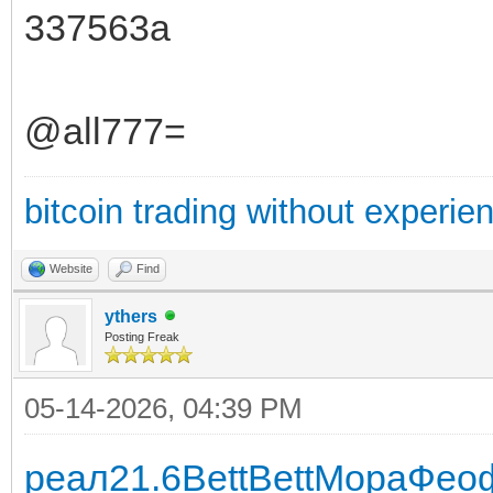
337563a
@all777=
bitcoin trading without experie
Website
Find
ythers
Posting Freak
05-14-2026, 04:39 PM
реал
21.6
Bett
Bett
Мора
Фео