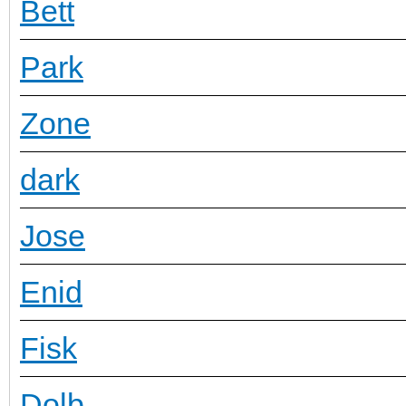
Bett
Park
Zone
dark
Jose
Enid
Fisk
Dolb