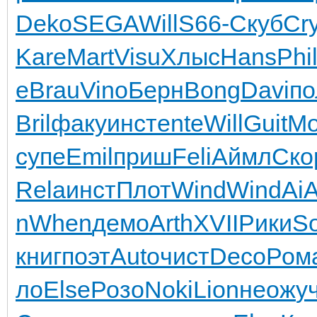
Deko
SEGA
Will
S66-
Скуб
Cr
Kare
Mart
Visu
Хлыс
Hans
Phi
е
Brau
Vino
Берн
Bong
Davi
по
Bril
факу
инст
ente
Will
Guit
Mo
супе
Emil
приш
Feli
Аймл
Ско
Rela
инст
Плот
Wind
Wind
AiA
n
When
демо
Arth
XVII
Рики
S
книг
поэт
Auto
чист
Deco
Ром
ло
Else
Розо
Noki
Lion
неож
у