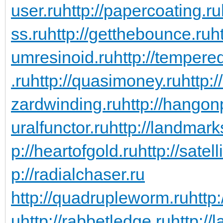
user.ru
http://papercoating.ru
ss.ru
http://getthebounce.ru
h
umresinoid.ru
http://temper
.ru
http://quasimoney.ru
http:
zardwinding.ru
http://hangon
uralfunctor.ru
http://landmark
p://heartofgold.ru
http://satel
p://radialchaser.ru
http://quadrupleworm.ru
http:
u
http://rabbetledge.ru
http://