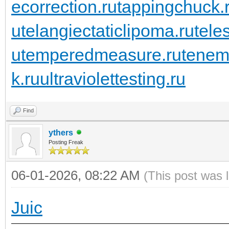
ecorrection.ru
tappingchuck.
u
telangiectaticlipoma.ru
tele
u
temperedmeasure.ru
tenem
k.ru
ultraviolettesting.ru
Find
ythers
Posting Freak
06-01-2026, 08:22 AM
(This post was 
Juic