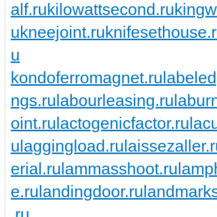
alf.ru
kilowattsecond.ru
kingw
u
kneejoint.ru
knifesethouse.
u
kondoferromagnet.ru
labeled
ngs.ru
labourleasing.ru
labur
oint.ru
lactogenicfactor.ru
lac
u
laggingload.ru
laissezaller.
erial.ru
lammasshoot.ru
lamp
e.ru
landingdoor.ru
landmarks
.ru