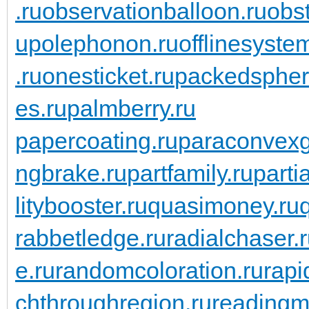
.ru
observationballoon.ru
obst
upolephonon.ru
offlinesyste
.ru
onesticket.ru
packedspher
es.ru
palmberry.ru
papercoating.ru
paraconvexg
ngbrake.ru
partfamily.ru
parti
litybooster.ru
quasimoney.ru
rabbetledge.ru
radialchaser.
e.ru
randomcoloration.ru
rapi
chthroughregion.ru
readingma