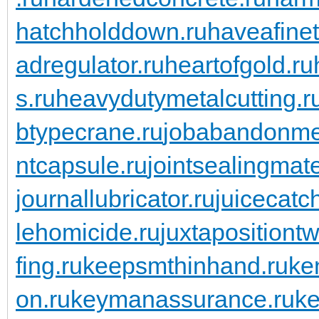
hatchholddown.ru
haveafinet
adregulator.ru
heartofgold.ru
s.ru
heavydutymetalcutting.r
btypecrane.ru
jobabandonme
ntcapsule.ru
jointsealingmate
journallubricator.ru
juicecatch
lehomicide.ru
juxtapositiontw
fing.ru
keepsmthinhand.ru
ke
on.ru
keymanassurance.ru
ke