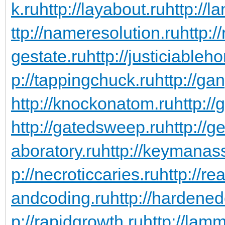
k.ru
http://layabout.ru
http://l
ttp://nameresolution.ru
http:/
gestate.ru
http://justiciableh
p://tappingchuck.ru
http://ga
http://knockonatom.ru
http://
http://gatedsweep.ru
http://g
aboratory.ru
http://keymanas
p://necroticcaries.ru
http://re
andcoding.ru
http://hardened
p://rapidgrowth.ru
http://lam