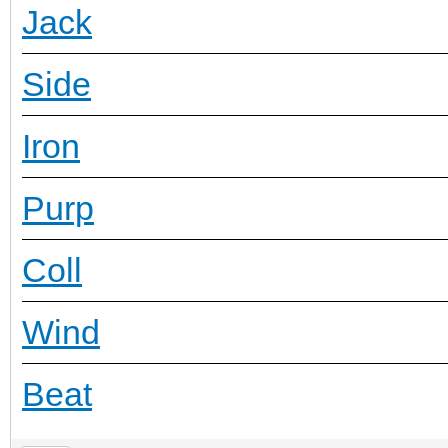
Jack
Side
Iron
Purp
Coll
Wind
Beat