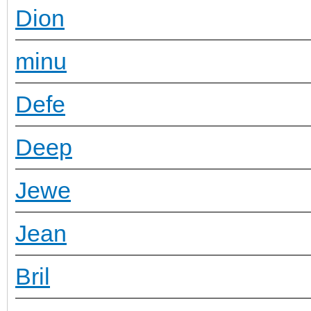
Dion
minu
Defe
Deep
Jewe
Jean
Bril