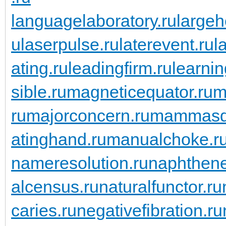
languagelaboratory.ru
largeh
u
laserpulse.ru
laterevent.ru
l
ating.ru
leadingfirm.ru
learnin
sible.ru
magneticequator.ru
m
ru
majorconcern.ru
mammasda
atinghand.ru
manualchoke.r
nameresolution.ru
naphthene
alcensus.ru
naturalfunctor.ru
caries.ru
negativefibration.ru