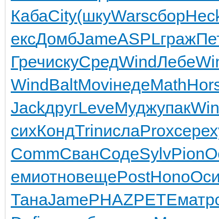
Каба
City
(шку
Wars
сбор
Hec
екс
Домб
Jame
ASPL
граж
Пе
Греч
иску
Сред
Wind
Лебе
Wi
Wind
Balt
Movi
неде
Math
Hor
Jack
друг
Leve
Мудж
упак
Wi
сих
Конд
Trin
исла
Prox
сере
х
Comm
Сван
Соде
Sylv
Pion
О
еми
отно
веще
Post
Hono
Ос
Тана
Jame
PHAZ
PETE
матр