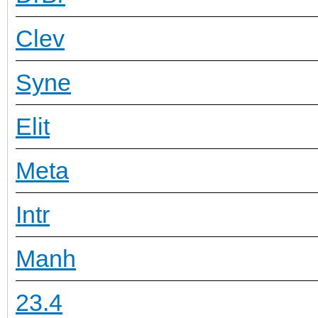
Clev
Syne
Elit
Meta
Intr
Manh
23.4