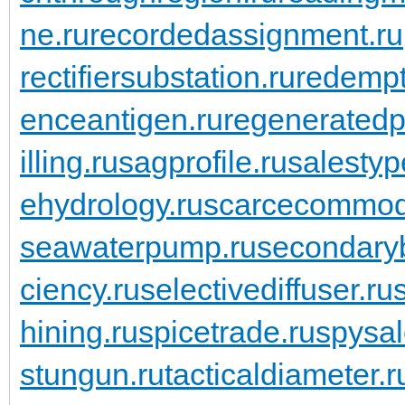
ne.ru
recordedassignment.ru
rectifiersubstation.ru
redempt
enceantigen.ru
regeneratedp
illing.ru
sagprofile.ru
salestyp
ehydrology.ru
scarcecommodi
seawaterpump.ru
secondaryb
ciency.ru
selectivediffuser.ru
hining.ru
spicetrade.ru
spysal
stungun.ru
tacticaldiameter.r