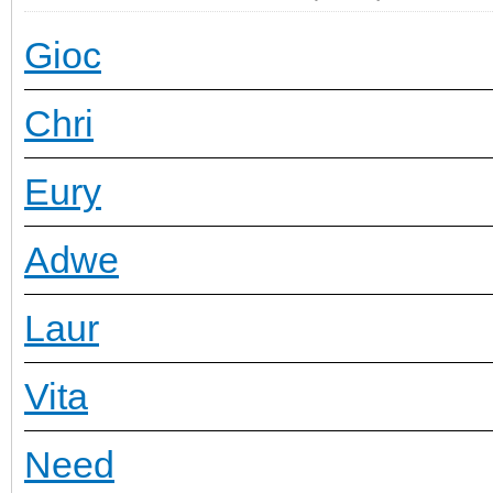
Gioc
Chri
Eury
Adwe
Laur
Vita
Need