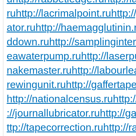
ru
http://lacrimalpoint.ru
http:
ator.ru
http://haemagglutinin.
ddown.ru
http://samplinginter
eawaterpump.ru
http://laserp
nakemaster.ru
http://labourl
rewingunit.ru
http://gaffertap
http://nationalcensus.ru
http:
://journallubricator.ru
http://
ttp://tapecorrection.ru
http://