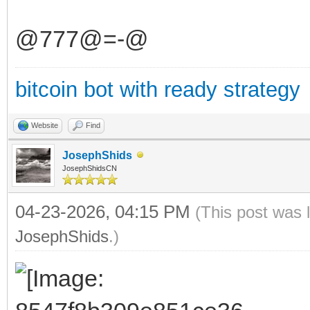
@777@=-@
bitcoin bot with ready strategy
Website
Find
JosephShids
JosephShidsCN
04-23-2026, 04:15 PM
(This post was 
JosephShids
.)