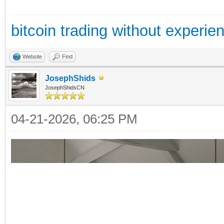
bitcoin trading without experie
Website
Find
JosephShids
JosephShidsCN
04-21-2026, 06:25 PM