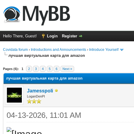
Hello There, Guest!
Login
Register
Covidata forum
›
Introductions and Announcements
›
Introduce Yourself
лучшая виртуальная карта для amazon
ge
Pages (6):
1
2
3
4
5
6
Next »
лучшая виртуальная карта для amazon
Jamesspoli
LoganDenPI
04-13-2026, 11:01 AM