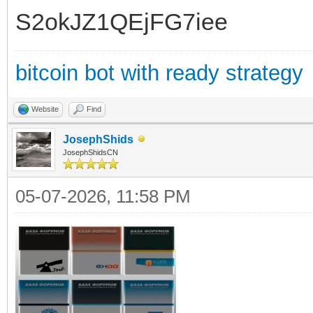
S2okJZ1QEjFG7iee
bitcoin bot with ready strategy
Website
Find
JosephShids
JosephShidsCN
05-07-2026, 11:58 PM