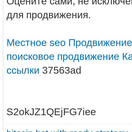
Оцените сами, не исключе
для продвижения.
Местное seo
Продвижение
поисковое продвижение
К
ссылки
37563ad
S2okJZ1QEjFG7iee