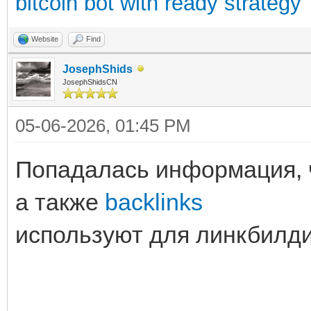
bitcoin bot with ready strategy
Website
Find
JosephShids
JosephShidsCN
05-06-2026, 01:45 PM
Попадалась информация,
а также
backlinks
используют для линкбилди