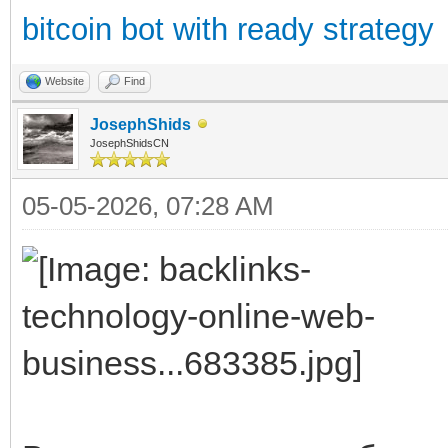
bitcoin bot with ready strategy
Website
Find
JosephShids
JosephShidsCN
05-05-2026, 07:28 AM