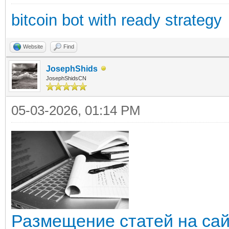
bitcoin bot with ready strategy
Website
Find
JosephShids
JosephShidsCN
05-03-2026, 01:14 PM
Размещение статей на са