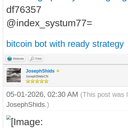
df76357
@index_systum77=
bitcoin bot with ready strategy
Website
Find
JosephShids
JosephShidsCN
05-01-2026, 02:30 AM
(This post was 
JosephShids
.)