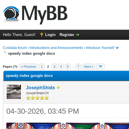
Hello There, Guest!
Login
Register
Covidata forum
›
Introductions and Announcements
›
Introduce Yourself
speedy index google docs
ge
Pages (7):
« Previous
1
2
3
4
5
…
7
Next »
speedy index google docs
JosephShids
JosephShidsCN
04-30-2026, 03:45 PM