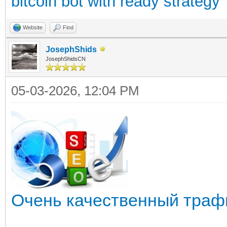
bitcoin bot with ready strategy
Website
Find
JosephShids
JosephShidsCN
05-03-2026, 12:04 PM
Очень качественный трафи