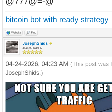
@777@=-@
bitcoin bot with ready strategy
Website
Find
JosephShids
JosephShidsCN
04-24-2026, 04:23 AM
(This post was 
JosephShids
.)