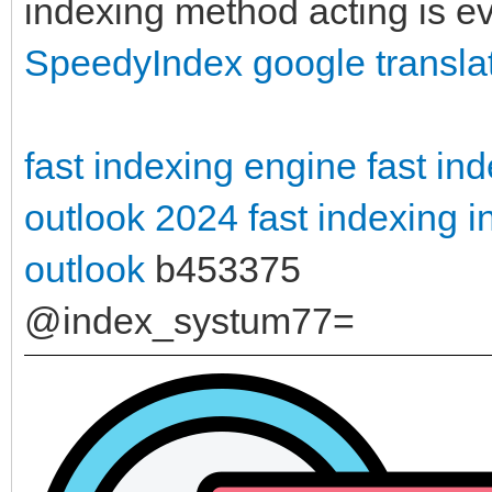
indexing method acting is ev
SpeedyIndex google transla
fast indexing engine
fast in
outlook 2024
fast indexing 
outlook
b453375
@index_systum77=