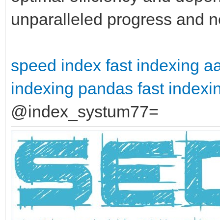
unparalleled progress and 
speed index
fast indexing a
indexing pandas
fast indexi
@index_systum77=