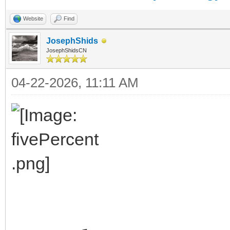
Website
Find
JosephShids
JosephShidsCN
04-22-2026, 11:11 AM