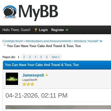
Hello There, Guest!
Login
Register
Covidata forum
›
Introductions and Announcements
›
Introduce Yourself
You Can Have Your Cake And Travel & Tour, Too
ge
Pages (6):
1
2
3
4
5
6
Next »
You Can Have Your Cake And Travel & Tour, Too
Jamesspoli
LoganDenPI
04-21-2026, 02:11 PM