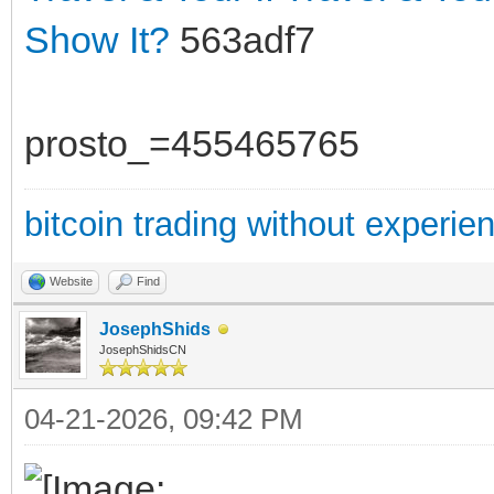
Show It?
563adf7
prosto_=455465765
bitcoin trading without experie
Website
Find
JosephShids
JosephShidsCN
04-21-2026, 09:42 PM