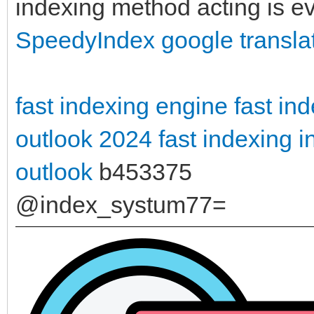
indexing method acting is ev
SpeedyIndex google transla
fast indexing engine
fast in
outlook 2024
fast indexing 
outlook
b453375
@index_systum77=