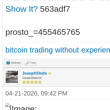
Show It?
563adf7
prosto_=455465765
bitcoin trading without experie
Website
Find
JosephShids
JosephShidsCN
04-21-2026, 09:42 PM