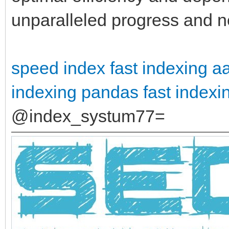
unparalleled progress and 
speed index
fast indexing a
indexing pandas
fast indexi
@index_systum77=