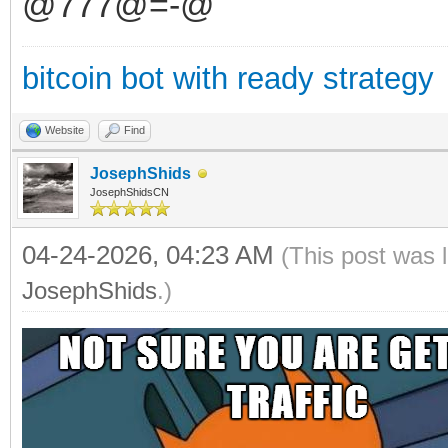
@777@=-@
bitcoin bot with ready strategy
Website
Find
JosephShids
JosephShidsCN
04-24-2026, 04:23 AM
(This post was 
JosephShids
.)