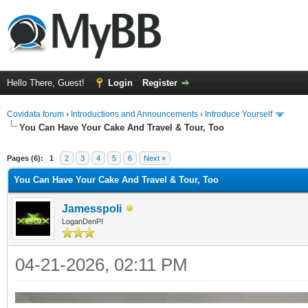
Hello There, Guest!
Login
Register
Covidata forum
›
Introductions and Announcements
›
Introduce Yourself
You Can Have Your Cake And Travel & Tour, Too
ge
Pages (6):
1
2
3
4
5
6
Next »
You Can Have Your Cake And Travel & Tour, Too
Jamesspoli
LoganDenPI
04-21-2026, 02:11 PM