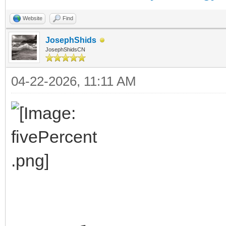
Website
Find
JosephShids
JosephShidsCN
04-22-2026, 11:11 AM