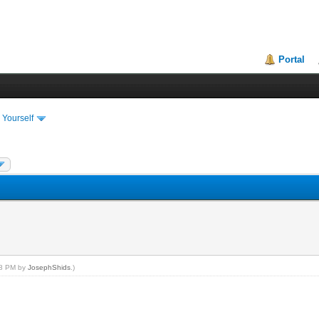
Portal
 Yourself
:58 PM by
JosephShids
.)