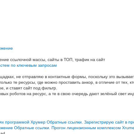
ижение
ние ссылочной массы, сайты в ТОП, трафик на сайт
истем по ключевым запросам
адках, не отправляю в контактные формы, поскольку это вызывает
лько те ресурсы, где можно проставить анкор, в отличие от тех, к
е, и ставят сайт под фильтр.
ых роботов на ресурс, а те в свою очередь дают зелёный свет и
лях программой Хрумер
Обратные ссылки. Зарегистрирую сайт в 
ижение
Обратные ссылки. Прогон лицензионным комплексом Xrumer
3ad