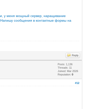
и, у меня мощный сервер, наращивание
 Напишу сообщения в контактные формы на
Reply
Posts: 1,136
Threads: 11
Joined: Mar 2026
Reputation:
0
#12