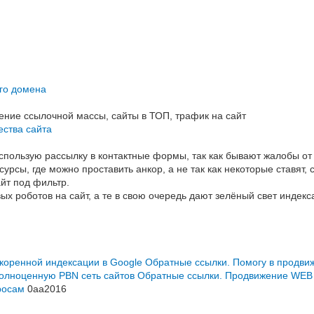
го домена
ние ссылочной массы, сайты в ТОП, трафик на сайт
ества сайта
спользую рассылку в контактные формы, так как бывают жалобы от
урсы, где можно проставить анкор, а не так как некоторые ставят, 
айт под фильтр.
х роботов на сайт, а те в свою очередь дают зелёный свет индек
коренной индексации в Google
Обратные ссылки. Помогу в продви
олноценную PBN сеть сайтов
Обратные ссылки. Продвижение WEB 
росам
0aa2016