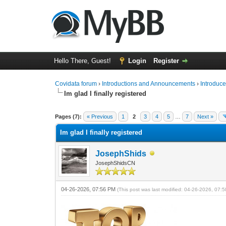
Hello There, Guest!
Login
Register
Covidata forum
›
Introductions and Announcements
›
Introduce
Im glad I finally registered
0 Vote(s) - 0 Average
1
2
3
4
5
Pages (7):
« Previous
1
2
3
4
5
…
7
Next »
Im glad I finally registered
JosephShids
JosephShidsCN
04-26-2026, 07:56 PM
(This post was last modified: 04-26-2026, 07