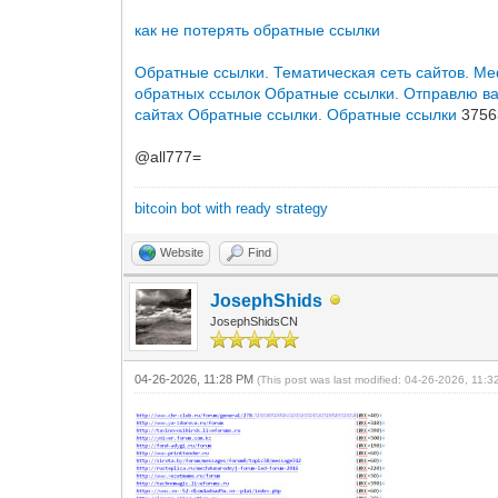
как не потерять обратные ссылки
Обратные ссылки. Тематическая сеть сайтов. Me
обратных ссылок
Обратные ссылки. Отправлю ва
сайтах
Обратные ссылки. Обратные ссылки
3756
@all777=
bitcoin bot with ready strategy
Website
Find
JosephShids
JosephShidsCN
04-26-2026, 11:28 PM
(This post was last modified: 04-26-2026, 11: