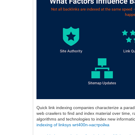
Quick link indexing companies characterize a paradi
web crawlers to find and index material over time, 
algorithms and technologies to index new informatio
indexing of linksys wrt400n-настройка