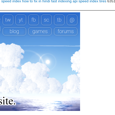
g
speed index how to fix in hindi
fast indexing api
speed index tires
635