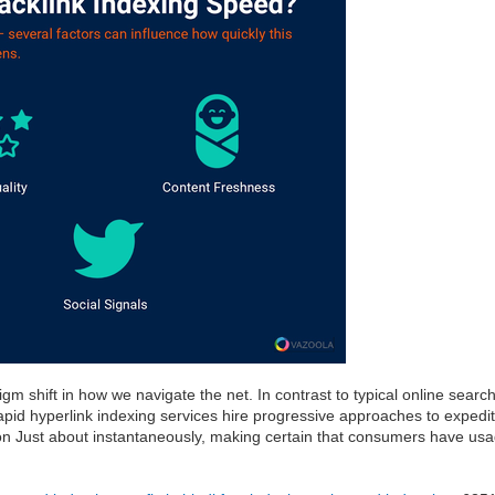
gm shift in how we navigate the net. In contrast to typical online sea
rapid hyperlink indexing services hire progressive approaches to expedi
n Just about instantaneously, making certain that consumers have usage