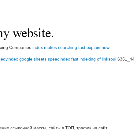
ndexing Companies
index makes searching fast explain how
eedyindex google sheets
speedindex
fast indexing of linksoul
6351_44
ние ссылочной массы, сайты в ТОП, трафик на сайт