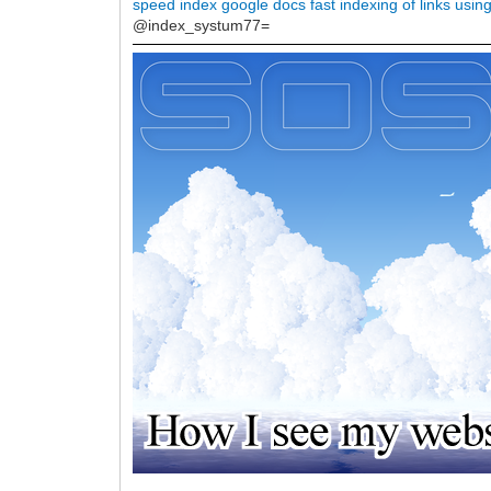
speed index google docs
fast indexing of links usin
@index_systum77=