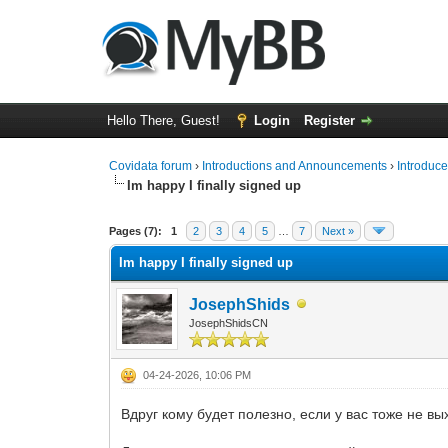
Hello There, Guest!
Login
Register
Covidata forum
›
Introductions and Announcements
›
Introduce
Im happy I finally signed up
0 Vote(s) - 0 Average
1
2
3
4
5
Pages (7):
1
2
3
4
5
…
7
Next »
Im happy I finally signed up
JosephShids
JosephShidsCN
04-24-2026, 10:06 PM
Вдруг кому будет полезно, если у вас тоже не вы