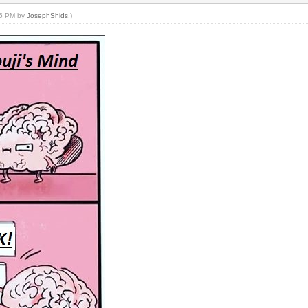
:55 PM by
JosephShids
.)