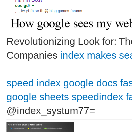
Revolutionizing Look for: Th
Companies
index makes sea
speed index google docs
fa
google sheets
speedindex
f
@index_systum77=