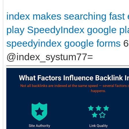
index makes searching fast
play
SpeedyIndex google pl
speedyindex google forms
6
@index_systum77=