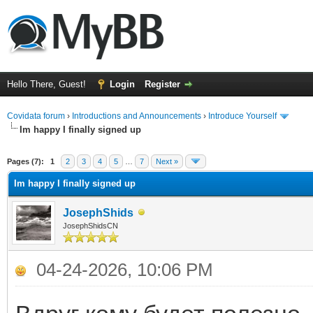
Hello There, Guest!
Login
Register
Covidata forum
›
Introductions and Announcements
›
Introduce Yourself
Im happy I finally signed up
ge
Pages (7):
1
2
3
4
5
…
7
Next »
Im happy I finally signed up
JosephShids
JosephShidsCN
04-24-2026, 10:06 PM