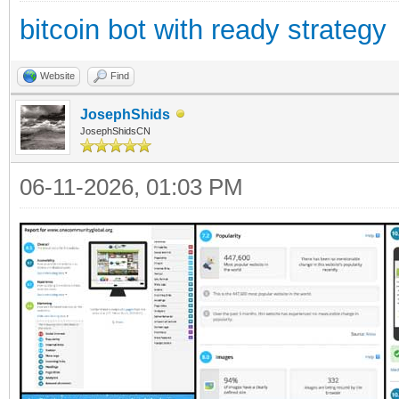
bitcoin bot with ready strategy
Website
Find
JosephShids
JosephShidsCN
06-11-2026, 01:03 PM