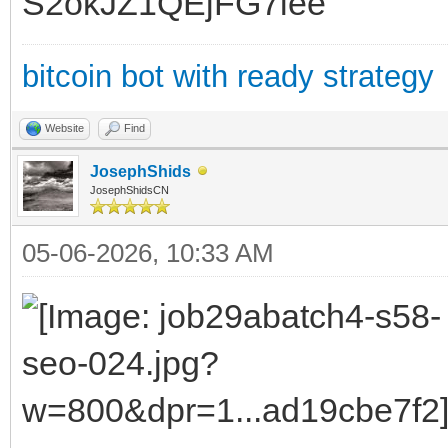
S2okJZ1QEjFG7iee
bitcoin bot with ready strategy
Website
Find
JosephShids
JosephShidsCN
05-06-2026, 10:33 AM