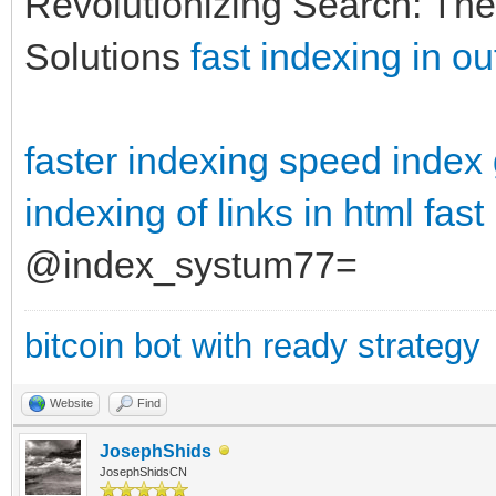
Revolutionizing Search: The
Solutions
fast indexing in ou
faster indexing
speed index
indexing of links in html
fast
@index_systum77=
bitcoin bot with ready strategy
Website
Find
JosephShids
JosephShidsCN