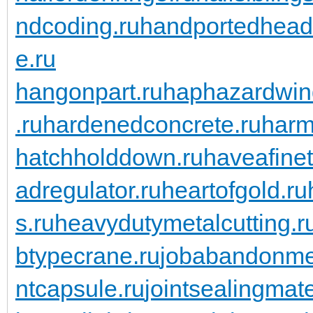
ndcoding.ru
handportedhead
e.ru
hangonpart.ru
haphazardwin
.ru
hardenedconcrete.ru
harm
hatchholddown.ru
haveafinet
adregulator.ru
heartofgold.ru
s.ru
heavydutymetalcutting.r
btypecrane.ru
jobabandonme
ntcapsule.ru
jointsealingmate