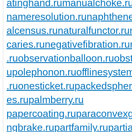
atinghand.ru
manualchoke.r
nameresolution.ru
naphthene
alcensus.ru
naturalfunctor.ru
caries.ru
negativefibration.ru
.ru
observationballoon.ru
obst
upolephonon.ru
offlinesyste
.ru
onesticket.ru
packedspher
es.ru
palmberry.ru
papercoating.ru
paraconvexg
ngbrake.ru
partfamily.ru
parti