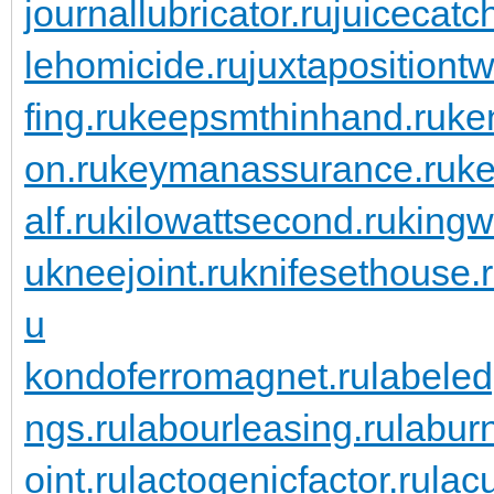
journallubricator.ru
juicecatch
lehomicide.ru
juxtapositiontw
fing.ru
keepsmthinhand.ru
ke
on.ru
keymanassurance.ru
ke
alf.ru
kilowattsecond.ru
kingw
u
kneejoint.ru
knifesethouse.
u
kondoferromagnet.ru
labeled
ngs.ru
labourleasing.ru
labur
oint.ru
lactogenicfactor.ru
lac