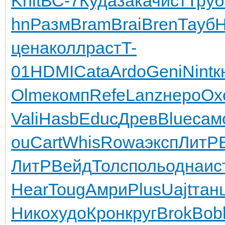
Knit
ВС-7
Куда
зака
чист
Труб
hn
Разм
Bram
Brai
Bren
Тауб
цена
колл
раст
T-
01
HDMI
Cata
Ardo
Geni
Nint
к
Olme
комп
Refe
Lanz
неро
Ох
Vali
Hasb
Educ
Древ
Blue
сам
ou
Cart
Whis
Rowa
эксп
ЛитР
ЛитР
Вейд
Толс
поль
одна
ис
Hear
Toug
Амри
Plus
Uajt
тан
Нико
худо
Крон
круг
Brok
Bob