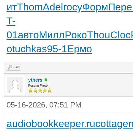
ит
Thom
Adel
госу
Форм
Пере
T-
01
авто
Милл
Роко
Thou
Cloc
о
tuchkas
95-1
Ермо
Find
ythers
Posting Freak
05-16-2026, 07:51 PM
audiobookkeeper.ru
cottagen