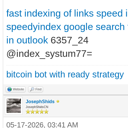
fast indexing of links
speed 
speedyindex google search
in outlook
6357_24
@index_systum77=
bitcoin bot with ready strategy
Website
Find
JosephShids
JosephShidsCN
05-17-2026, 03:41 AM