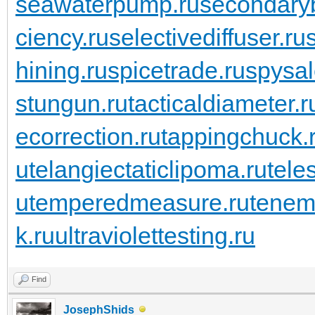
seawaterpump.ru
secondaryb
ciency.ru
selectivediffuser.ru
hining.ru
spicetrade.ru
spysal
stungun.ru
tacticaldiameter.r
ecorrection.ru
tappingchuck.
u
telangiectaticlipoma.ru
tele
u
temperedmeasure.ru
tenem
k.ru
ultraviolettesting.ru
Find
JosephShids