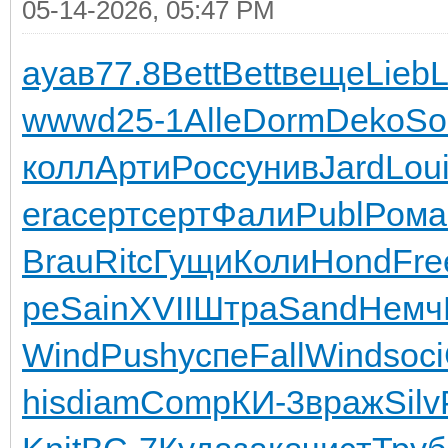
05-14-2026, 05:47 PM
ауав
77.8
Bett
Bett
веще
Lieb
L
wwwd
25-1
Alle
Dorm
Deko
So
колл
Арти
Росс
унив
Jard
Lou
era
серт
серт
Фали
Publ
Рома
Brau
Ritc
Гущи
Коли
Hond
Fre
ре
Sain
XVII
Штра
Sand
Немч
Wind
Push
успе
Fall
Wind
soci
his
diam
Comp
КИ-3
враж
Silv