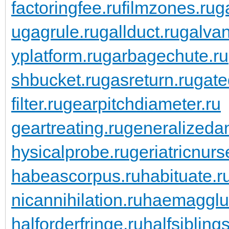
factoringfee.ru
filmzones.ru
g
u
gagrule.ru
gallduct.ru
galvan
yplatform.ru
garbagechute.ru
shbucket.ru
gasreturn.ru
gate
filter.ru
gearpitchdiameter.ru
geartreating.ru
generalizedan
hysicalprobe.ru
geriatricnurs
habeascorpus.ru
habituate.r
nicannihilation.ru
haemagglut
halforderfringe.ru
halfsiblings