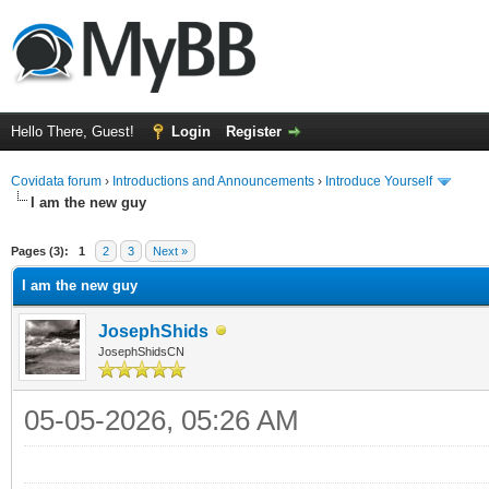
Hello There, Guest!
Login
Register
Covidata forum
›
Introductions and Announcements
›
Introduce Yourself
I am the new guy
ge
Pages (3):
1
2
3
Next »
I am the new guy
JosephShids
JosephShidsCN
05-05-2026, 05:26 AM