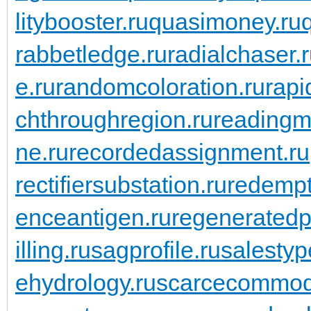
litybooster.ru
quasimoney.ru
rabbetledge.ru
radialchaser.
e.ru
randomcoloration.ru
rapi
chthroughregion.ru
readingma
ne.ru
recordedassignment.ru
rectifiersubstation.ru
redempt
enceantigen.ru
regeneratedp
illing.ru
sagprofile.ru
salestyp
ehydrology.ru
scarcecommodi