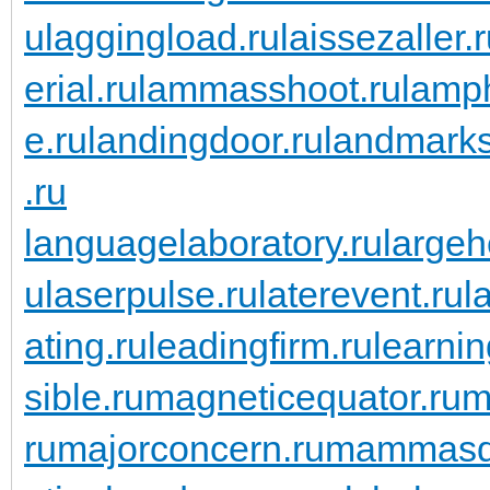
u
laggingload.ru
laissezaller.
erial.ru
lammasshoot.ru
lamp
e.ru
landingdoor.ru
landmarks
.ru
languagelaboratory.ru
largeh
u
laserpulse.ru
laterevent.ru
l
ating.ru
leadingfirm.ru
learnin
sible.ru
magneticequator.ru
m
ru
majorconcern.ru
mammasda