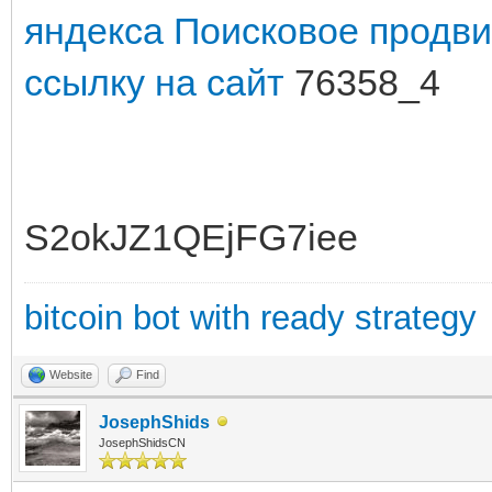
яндекса
Поисковое продви
ссылку на сайт
76358_4
S2okJZ1QEjFG7iee
bitcoin bot with ready strategy
Website
Find
JosephShids
JosephShidsCN