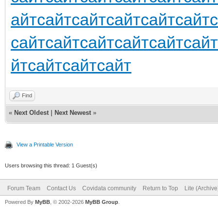
айт
сайт
сайт
сайт
сайт
сайт
сайт
сайт
сайт
сайт
сайт
сайт
йт
сайт
сайт
сайт
Find
«
Next Oldest
|
Next Newest
»
View a Printable Version
Users browsing this thread: 1 Guest(s)
Forum Team
Contact Us
Covidata community
Return to Top
Lite (Archiv
Powered By
MyBB
, © 2002-2026
MyBB Group
.