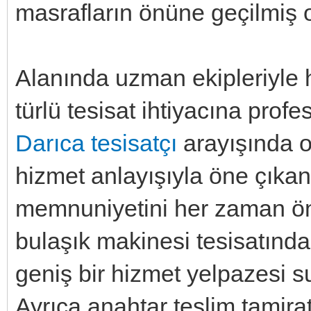
masrafların önüne geçilmiş o
Alanında uzman ekipleriyle 
türlü tesisat ihtiyacına pro
Darıca tesisatçı
arayışında ol
hizmet anlayışıyla öne çıka
memnuniyetini her zaman ön
bulaşık makinesi tesisatınd
geniş bir hizmet yelpazesi suna
Ayrıca anahtar teslim tamirat