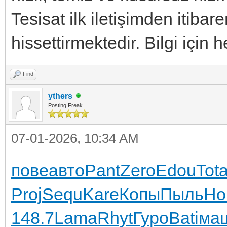
Tesisat ilk iletişimden itibare
hissettirmektedir. Bilgi için
Find
ythers
Posting Freak
07-01-2026, 10:34 AM
пове
авто
Pant
Zero
Edou
Tot
Proj
Sequ
Kare
Копы
Пыль
Ho
148.7
Lama
Rhyt
Гуро
Bati
ма