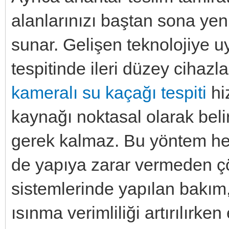
alanlarınızı baştan sona yen
sunar. Gelişen teknolojiye 
tespitinde ileri düzey cihazl
kameralı su kaçağı tespiti
hi
kaynağı noktasal olarak beli
gerek kalmaz. Bu yöntem h
de yapıya zarar vermeden çö
sistemlerinde yapılan bakım,
ısınma verimliliği artırılırke