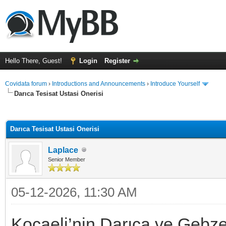
Hello There, Guest!
Login
Register
Covidata forum
›
Introductions and Announcements
›
Introduce Yourself
Darıca Tesisat Ustasi Onerisi
ge
Darıca Tesisat Ustasi Onerisi
Laplace
Senior Member
05-12-2026, 11:30 AM
Kocaeli’nin Darıca ve Gebze