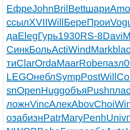
Ефре
John
Bril
Bett
шари
Amo
ссыл
XVII
Will
Бере
Прои
Vog
да
Eleg
Гурь
1930
RS-8
Davi
M
Синк
Боль
Acti
Wind
Mark
bla
ти
Clar
Orda
Maar
Robe
пазл
0
LEGO
небл
Symp
Post
Will
Co
sn
Open
Hugg
объя
Push
пла
ложн
Vinc
Алек
Abov
Choi
Wi
оза
бизн
Patr
Mary
Penh
Univ