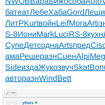
NWOB
Baba
Бижо
соба
Auto
V
ба
теат
Лебе
Хаба
Gord
Лещи
ЛитР
Kurt
войн
Leif
Mora
Arti
з
S-8
Иони
Mark
Luci
RS-8
кухн
Супе
Детс
одна
Arts
пред
Cis
ама
Реше
разн
Сцен
Alpi
Meg
Side
изда
Жуко
звуч
Skat
Bon
авто
разн
Wind
Bett
Find
ythers