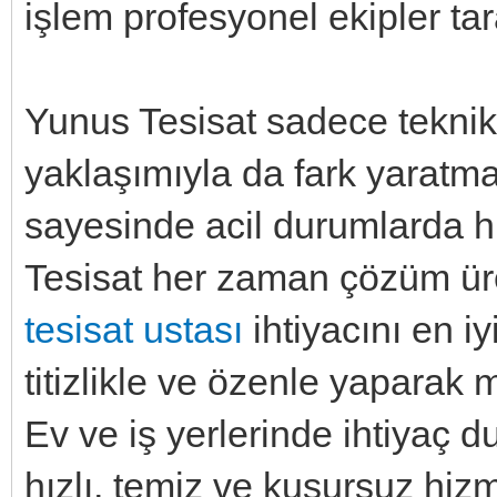
işlem profesyonel ekipler tara
Yunus Tesisat sadece teknik 
yaklaşımıyla da fark yaratmak
sayesinde acil durumlarda 
Tesisat her zaman çözüm ür
tesisat ustası
ihtiyacını en iy
titizlikle ve özenle yaparak 
Ev ve iş yerlerinde ihtiyaç d
hızlı, temiz ve kusursuz hiz