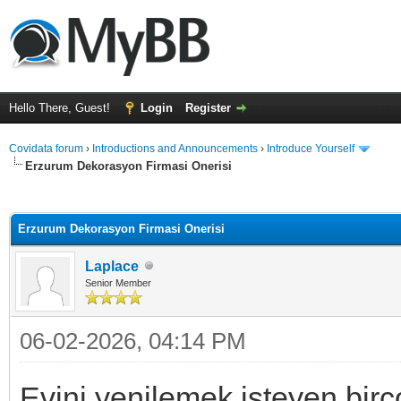
Hello There, Guest!
Login
Register
Covidata forum
›
Introductions and Announcements
›
Introduce Yourself
Erzurum Dekorasyon Firmasi Onerisi
ge
Erzurum Dekorasyon Firmasi Onerisi
Laplace
Senior Member
06-02-2026, 04:14 PM
Evini yenilemek isteyen birço