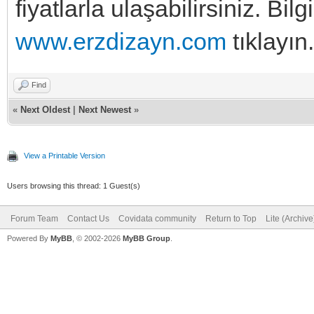
fiyatlarla ulaşabilirsiniz. Bilgi
www.erzdizayn.com
tıklayın.
Find
«
Next Oldest
|
Next Newest
»
View a Printable Version
Users browsing this thread: 1 Guest(s)
Forum Team
Contact Us
Covidata community
Return to Top
Lite (Archiv
Powered By
MyBB
, © 2002-2026
MyBB Group
.