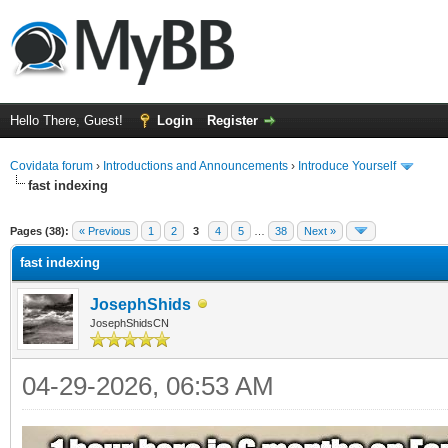
Hello There, Guest!
Login
Register
Covidata forum
›
Introductions and Announcements
›
Introduce Yourself
fast indexing
ge
Pages (38):
« Previous
1
2
3
4
5
…
38
Next »
fast indexing
JosephShids
JosephShidsCN
04-29-2026, 06:53 AM