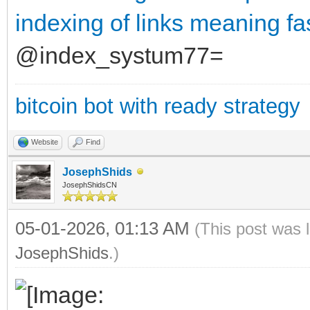
indexing of links meaning
fa
@index_systum77=
bitcoin bot with ready strategy
Website
Find
JosephShids
JosephShidsCN
05-01-2026, 01:13 AM
(This post was 
JosephShids
.)