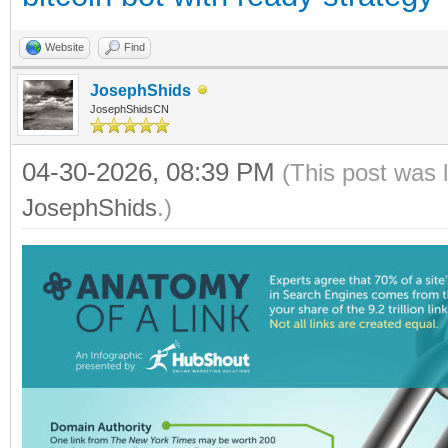
Website
Find
JosephShids
JosephShidsCN
04-30-2026, 08:39 PM
(This post was 
JosephShids
.)