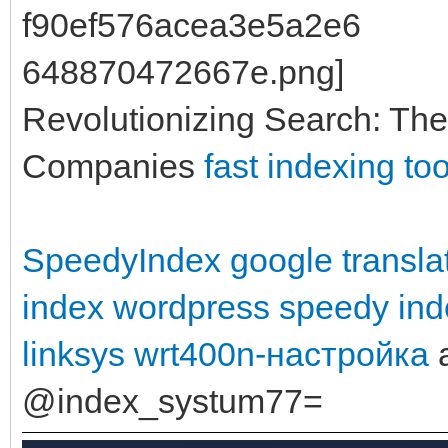
Revolutionizing Search: The
Companies
fast indexing too
SpeedyIndex google transla
index wordpress
speedy ind
linksys wrt400n-настройка
a
@index_systum77=