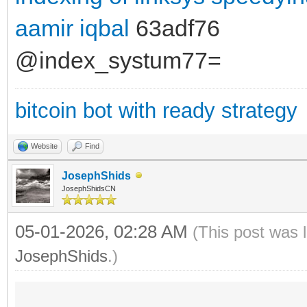
aamir iqbal
63adf76
@index_systum77=
bitcoin bot with ready strategy
Website
Find
JosephShids
JosephShidsCN
05-01-2026, 02:28 AM
(This post was 
JosephShids
.)