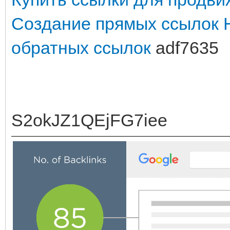
Создание прямых ссылок
обратных ссылок
adf7635
S2okJZ1QEjFG7iee