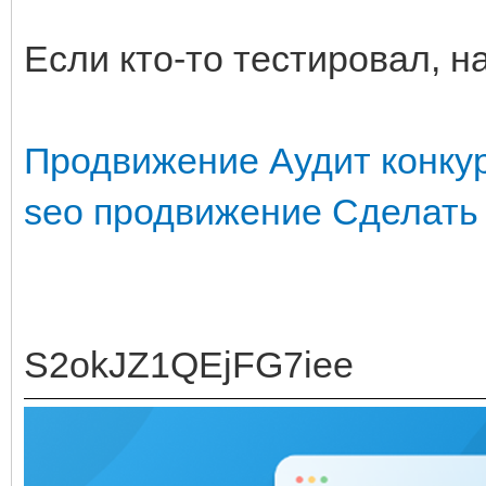
Если кто-то тестировал, н
Продвижение
Аудит конку
seo продвижение
Сделать
S2okJZ1QEjFG7iee