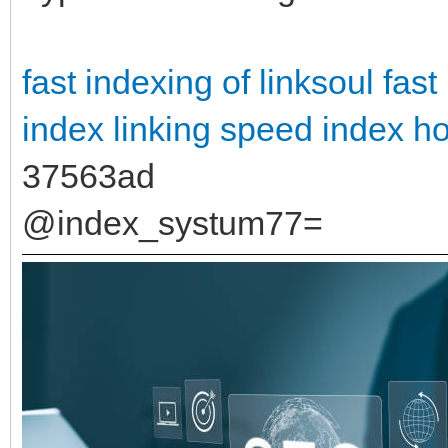
fast indexing of linksoul
fast
index linking
speed index how
37563ad
@index_systum77=