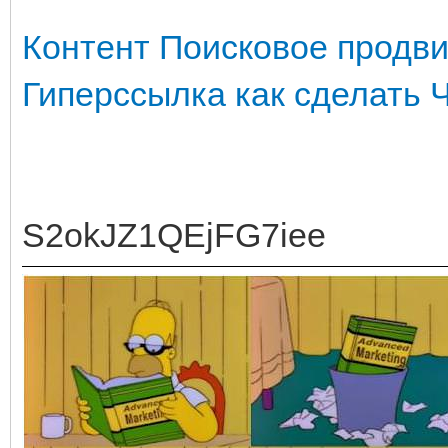
Контент
Поисковое продв
Гиперссылка как сделать
S2okJZ1QEjFG7iee