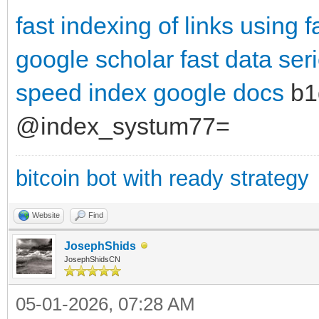
fast indexing of links using
f
google scholar
fast data ser
speed index google docs
b1
@index_systum77=
bitcoin bot with ready strategy
Website
Find
JosephShids
JosephShidsCN
05-01-2026, 07:28 AM