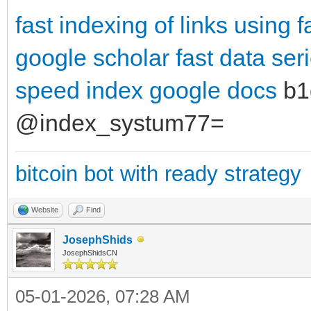
fast indexing of links using
f
google scholar
fast data ser
speed index google docs
b1
@index_systum77=
bitcoin bot with ready strategy
Website
Find
JosephShids
JosephShidsCN
05-01-2026, 07:28 AM