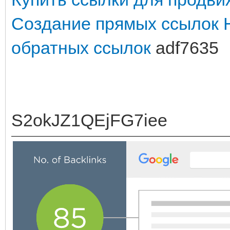
Создание прямых ссылок
обратных ссылок
adf7635
S2okJZ1QEjFG7iee