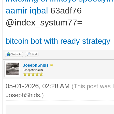
aamir iqbal
63adf76
@index_systum77=
bitcoin bot with ready strategy
Website
Find
JosephShids
JosephShidsCN
05-01-2026, 02:28 AM
(This post was 
JosephShids
.)