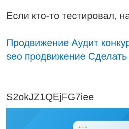
Если кто-то тестировал, н
Продвижение
Аудит конку
seo продвижение
Сделать
S2okJZ1QEjFG7iee