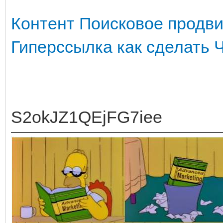
Контент
Поисковое продв
Гиперссылка как сделать
S2okJZ1QEjFG7iee