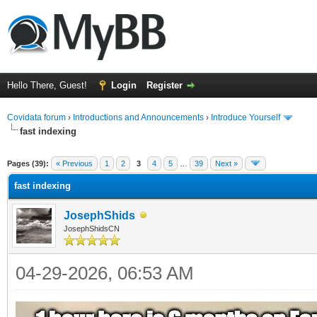
Hello There, Guest!
Login
Register
Covidata forum
›
Introductions and Announcements
›
Introduce Yourself
fast indexing
ge
Pages (39):
« Previous
1
2
3
4
5
…
39
Next »
fast indexing
JosephShids
JosephShidsCN
04-29-2026, 06:53 AM