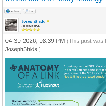
Website
Find
JosephShids
JosephShidsCN
04-30-2026, 08:39 PM
(This post was 
JosephShids
.)