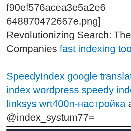
Revolutionizing Search: The
Companies
fast indexing too
SpeedyIndex google transla
index wordpress
speedy ind
linksys wrt400n-настройка
a
@index_systum77=