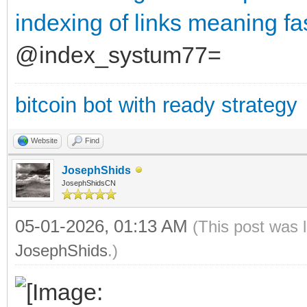
indexing of links meaning
fa
@index_systum77=
bitcoin bot with ready strategy
Website
Find
JosephShids
JosephShidsCN
05-01-2026, 01:13 AM
(This post was 
JosephShids
.)