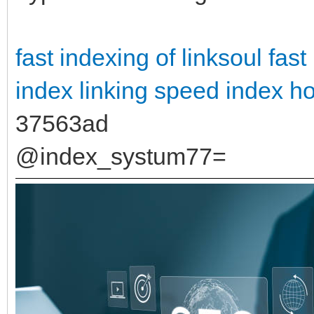
fast indexing of linksoul
fast
index linking
speed index how
37563ad
@index_systum77=