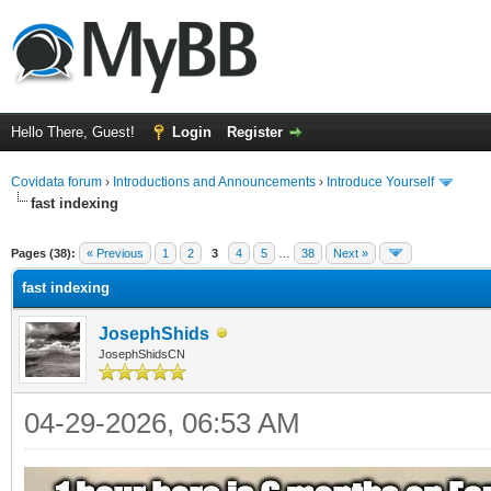
Hello There, Guest!
Login
Register
Covidata forum
›
Introductions and Announcements
›
Introduce Yourself
fast indexing
ge
Pages (38):
« Previous
1
2
3
4
5
…
38
Next »
fast indexing
JosephShids
JosephShidsCN
04-29-2026, 06:53 AM