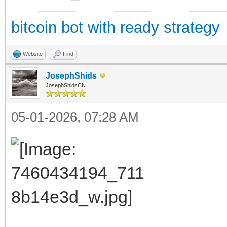
bitcoin bot with ready strategy
Website
Find
JosephShids
JosephShidsCN
05-01-2026, 07:28 AM