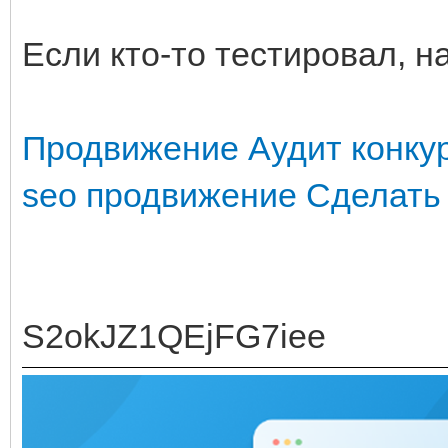
Если кто-то тестировал, н
Продвижение
Аудит конку
seo продвижение
Сделать
S2okJZ1QEjFG7iee