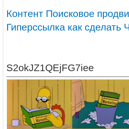
Контент
Поисковое продв
Гиперссылка как сделать
S2okJZ1QEjFG7iee