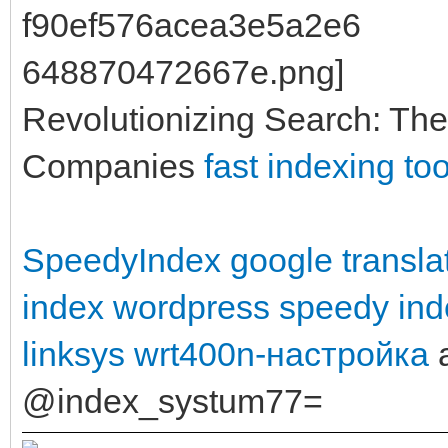
Revolutionizing Search: The
Companies
fast indexing too
SpeedyIndex google transla
index wordpress
speedy ind
linksys wrt400n-настройка
a
@index_systum77=