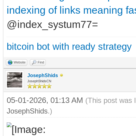
indexing of links meaning
fa
@index_systum77=
bitcoin bot with ready strategy
Website
Find
JosephShids
JosephShidsCN
05-01-2026, 01:13 AM
(This post was 
JosephShids
.)