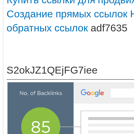
Создание прямых ссылок
обратных ссылок
adf7635
S2okJZ1QEjFG7iee