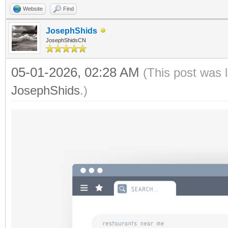
Website
Find
JosephShids
JosephShidsCN
05-01-2026, 02:28 AM
(This post was 
JosephShids
.)