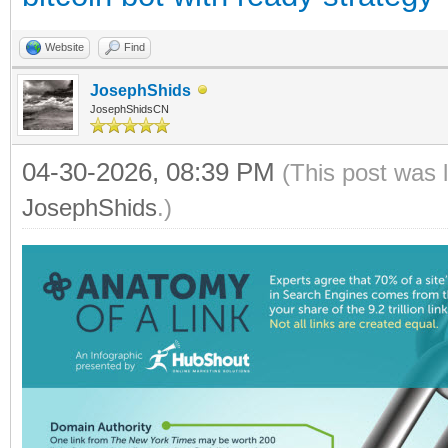
Website
Find
JosephShids
JosephShidsCN
04-30-2026, 08:39 PM
(This post was 
JosephShids
.)