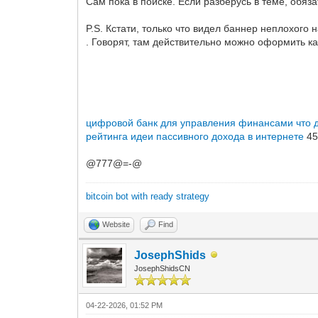
Сам пока в поиске. Если разберусь в теме, обяз
P.S. Кстати, только что видел баннер неплохого
. Говорят, там действительно можно оформить ка
цифровой банк для управления финансами
что 
рейтинга
идеи пассивного дохода в интернете
45
@777@=-@
bitcoin bot with ready strategy
Website
Find
JosephShids
JosephShidsCN
04-22-2026, 01:52 PM