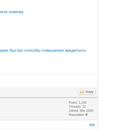
люте новичку
торию быстро
способы повышения кредитного
Reply
Posts: 1,136
Threads: 11
Joined: Mar 2026
Reputation:
0
#12