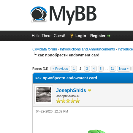
Hello There, Guest!
Login
Register
Covidata forum
›
Introductions and Announcements
›
Introduce
как приобрести endowment card
0 Vote(s) - 0 Average
1
2
3
4
5
Pages (11):
« Previous
1
2
3
4
5
…
11
Next »
как приобрести endowment card
JosephShids
JosephShidsCN
04-22-2026, 12:32 PM