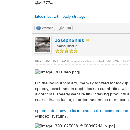
@all777=
bitcoin bot with ready strategy
Website
Find
JosephShids
JosephShidsCN
04-23-2026, 07:01 AM
(This post was last modified: 04-23-2026, 07:
On the lookout forward, the way forward for lookup l
speedy, exact, and in depth lookup capabilities wil
algorithms, speedy website link indexing products 
search that is faster, smarter, and much more consc
speed index how to fix in hindi
fast indexing engine
@index_systum77=