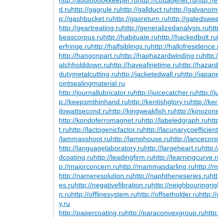
d.ru
http://gagrule.ru
http://gallduct.ru
http://galvanom
p://gashbucket.ru
http://gasreturn.ru
http://gatedswe
http://geartreating.ru
http://generalizedanalysis.ru
htt
beascorpus.ru
http://habituate.ru
http://hackedbolt.ru
erfringe.ru
http://halfsiblings.ru
http://hallofresidence.
http://hangonpart.ru
http://haphazardwinding.ru
http:
atchholddown.ru
http://haveafinetime.ru
http://haza
dutymetalcutting.ru
http://jacketedwall.ru
http://japa
ointsealingmaterial.ru
http://journallubricator.ru
http://juicecatcher.ru
http://
p://keepsmthinhand.ru
http://kentishglory.ru
http://ke
ilowattsecond.ru
http://kingweakfish.ru
http://kinozon
http://kondoferromagnet.ru
http://labeledgraph.ru
htt
t.ru
http://lactogenicfactor.ru
http://lacunarycoefficient
/lammasshoot.ru
http://lamphouse.ru
http://lancecorp
http://languagelaboratory.ru
http://largeheart.ru
http:
dcoating.ru
http://leadingfirm.ru
http://learningcurve.
p://majorconcern.ru
http://mammasdarling.ru
http://
http://nameresolution.ru
http://naphtheneseries.ru
ht
es.ru
http://negativefibration.ru
http://neighbouringrig
n.ru
http://offlinesystem.ru
http://offsetholder.ru
http:/
y.ru
http://papercoating.ru
http://paraconvexgroup.ru
http