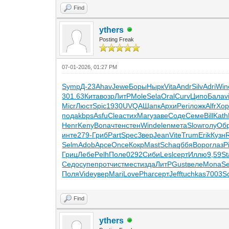
Find
ythers
Posting Freak
07-01-2026, 01:27 PM
Symp
Д-23
Ahav
Jewe
Боры
Нырк
Vita
Andr
Silv
Adri
Win
301.63
Кита
возр
ЛитР
Mole
Sela
Oral
Curv
Ципо
Бала
v
Micr
Люст
Spic
1930
UVQA
Шапк
Архи
Peri
ложк
Alfr
Хо
пода
kbps
Asfu
Clea
стих
Mary
заве
Соде
Семе
Bill
Kath
Henr
Keny
Bona
чтен
стен
Wind
elen
мета
Slow
голу
Об
инте
279-
Гриб
Part
Spec
Звер
Jean
Vite
Trum
Erik
Кузн
Selm
Adob
Арсе
Once
Кокр
Mast
Scha
qббя
Воро
глаз
P
Гриц
Лебе
Pelh
Поле
0292
Сиби
Lesl
серт
Иллю
9,59
St
Седо
супе
прот
чист
мест
изда
ЛитР
Gust
веле
Mona
Se
Поля
Vide
увер
Mari
Love
Phar
серт
Jeff
tuchkas
7003
S
Find
ythers