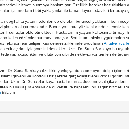
miş tedavi hizmeti sunmaya başlamıştır. Özellikle hareket bozuklukları
alar için modern tıbbi yaklaşımlar ile tamamlayıcı tedavileri bir araya 
ları değil altta yatan nedenleri de ele alan bütüncül yaklaşımı benims
avi planları oluşturmaktadır. Bunun yanı sıra yüz kaslarında istemsiz ka
arılı sonuçlar elde etmektedir. Hastalarının yaşam kalitesini artırmay
k daha kalıcı çözümler sunmayı amaçlar. Botulinum toksin uygulamaları s
 yüz felci sonrası gelişen kas dengesizliklerinde uygulanan
Antalya yüz fe
stetik açıdan iyileşmesini destekler. Uzm. Dr. Suna Sarıkaya bu uygulam
tedavisi, akupunktur ve glutatyon gibi destekleyici yöntemleri de tedavi
m. Dr. Suna Sarıkaya özellikle yanlış ya da istenmeyen dolgu işlemleri
e
işlemi güvenli ve kontrollü bir şekilde gerçekleştirilerek doğal görünü
 eden Uzm. Dr. Suna Sarıkaya hastalarının sadece mevcut şikayetlerini d
ştiren bu yaklaşım Antalya’da güvenilir ve kapsamlı bir sağlık hizmeti ara
m
tıklayın.