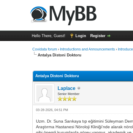
Hello There, Guest!
Login
Register
Covidata forum
›
Introductions and Announcements
›
Introduce
Antalya Distoni Doktoru
0 Vote(s) - 0 Average
1
2
3
4
5
Antalya Distoni Doktoru
Laplace
Senior Member
03-28-2026, 04:51 PM
Uzm. Dr. Suna Sarıkaya tıp eğitimini Süleyman Demi
Araştırma Hastanesi Nöroloji Kliniği’nde alarak nö
gibi önemli kurumlarda görev yapmış, akademik ve kli