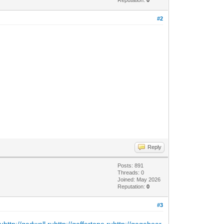
#2
Reply
Posts: 891
Threads: 0
Joined: May 2026
Reputation:
0
#3
ru
http://gadwall.ru
http://gaffertape.ru
http://gageboar