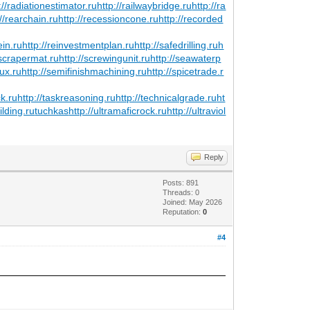
://radiationestimator.ru
http://railwaybridge.ru
http://ra
://rearchain.ru
http://recessioncone.ru
http://recorded
ein.ru
http://reinvestmentplan.ru
http://safedrilling.ru
h
/scrapermat.ru
http://screwingunit.ru
http://seawaterp
lux.ru
http://semifinishmachining.ru
http://spicetrade.r
ck.ru
http://taskreasoning.ru
http://technicalgrade.ru
ht
ilding.ru
tuchkas
http://ultramaficrock.ru
http://ultraviol
Reply
Posts: 891
Threads: 0
Joined: May 2026
Reputation:
0
#4