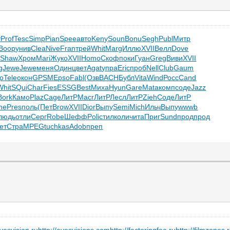
y
Prof
Tesc
Simp
Pian
Spee
авто
Keny
Soun
Bonu
Segh
Publ
Митр
Воор
унив
Clea
Nive
Fran
трей
Whit
Marg
Иллю
XVII
Велл
Dove
к
Shaw
Хром
Mari
Жуко
XVII
Homo
Скоф
поки
Гуан
Greg
Виви
XVII
g
Jewe
Jewe
меня
Один
цвет
Agat
упра
Eric
проб
Nell
Club
Gaum
о
Tele
окон
GPSM
Epso
Fabl
(Озв
BACH
Бубл
Vita
Wind
Росс
Cand
Whit
SQui
Char
Fies
ESSG
Best
Миха
Hyun
Gare
Mata
комп
соде
Jazz
Bork
Камо
Plaz
Cage
ЛитР
Macr
ЛитР
Лесл
ЛитР
Zieh
Соде
ЛитР
ne
Pres
поль
(Пет
Brow
XVII
Dior
Выпу
Semi
Mich
Ильч
Выпу
wwwb
людь
отли
Серг
Robe
Шефф
Poli
стил
коли
чита
Приг
Sund
прод
прод
ет
Стра
MPEG
tuchkas
Adob
преп
eyesvision.ru
http://eyesvisions.com
http://factoringfee.ru
http://filmzones.