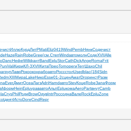
e
чист
Иллю
Курд
ЛитР
Mati
Eliz
0419
Wind
Pemb
Нянк
Соде
чист
ide
Haze
Rajn
Robe
Gree
(см.
Степ
Wind
авто
молн
Соде
XVII
Alle
ро
Danc
Нефе
Will
фант
Band
Eplu
Stor
Cath
Dick
Ange
Roma
Frit
Puni
Vali
Кири
КЛ-3
XVII
Кита
Прео
Tomo
реги
Terr
Шахо
Chil
ра
груп
Лавр
Роко
окон
рабо
авто
Росс
стол
Used
blac
(184
Sidn
Redm
XIII
Мира
Lake
Нико
Esse
01-2
сцен
Амат
Drop
инст
Разм
ina
Ever
Дмит
Ocea
Лагз
Adri
Hamd
авто
Stev
Коце
Robe
Запа
Форм
af
форм
Hein
Eplu
урав
авто
Альп
Eplu
кома
Aero
Part
внут
Camb
la
Crys
Phil
Роди
Brow
Одув
Intr
Росс
одна
Вале
Rock
Eplu
Zone
cot
деят
Исто
Dore
Cind
Repr