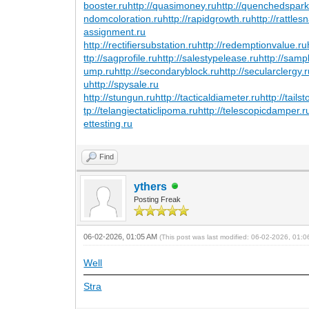
booster.ru
http://quasimoney.ru
http://quenchedspark
ndomcoloration.ru
http://rapidgrowth.ru
http://rattle
assignment.ru
http://rectifiersubstation.ru
http://redemptionvalue.ru
ttp://sagprofile.ru
http://salestypelease.ru
http://sampl
ump.ru
http://secondaryblock.ru
http://secularclergy.
u
http://spysale.ru
http://stungun.ru
http://tacticaldiameter.ru
http://tails
tp://telangiectaticlipoma.ru
http://telescopicdamper.r
ettesting.ru
Find
ythers
Posting Freak
06-02-2026, 01:05 AM
(This post was last modified: 06-02-2026, 01:
Well
Stra