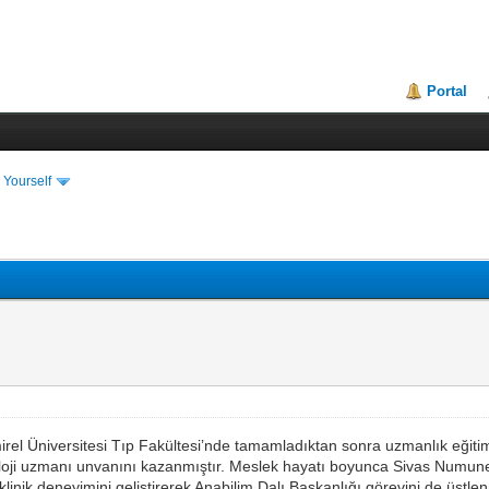
Portal
 Yourself
rel Üniversitesi Tıp Fakültesi’nde tamamladıktan sonra uzmanlık eğitim
roloji uzmanı unvanını kazanmıştır. Meslek hayatı boyunca Sivas Numune
nik deneyimini geliştirerek Anabilim Dalı Başkanlığı görevini de üstlen