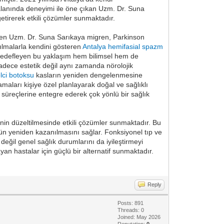
 alanında deneyimi ile öne çıkan Uzm. Dr. Suna
getirerek etkili çözümler sunmaktadır.
eyen Uzm. Dr. Suna Sarıkaya migren, Parkinson
sılmalarla kendini gösteren
Antalya hemifasial spazm
ı hedefleyen bu yaklaşım hem bilimsel hem de
adece estetik değil aynı zamanda nörolojik
lci botoksu
kasların yeniden dengelenmesine
aları kişiye özel planlayarak doğal ve sağlıklı
 süreçlerine entegre ederek çok yönlü bir sağlık
nin düzeltilmesinde etkili çözümler sunmaktadır. Bu
mün yeniden kazanılmasını sağlar. Fonksiyonel tıp ve
eğil genel sağlık durumlarını da iyileştirmeyi
yan hastalar için güçlü bir alternatif sunmaktadır.
Reply
Posts: 891
Threads: 0
Joined: May 2026
Reputation:
0