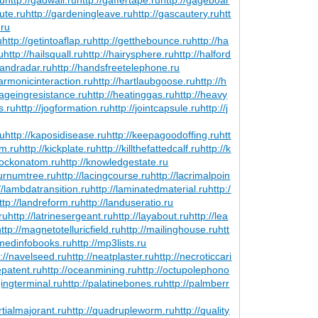
ute.ru
http://gardeningleave.ru
http://gascautery.ru
htt
.ru
u
http://getintoaflap.ru
http://getthebounce.ru
http://ha
u
http://hailsquall.ru
http://hairysphere.ru
http://halford
handradar.ru
http://handsfreetelephone.ru
harmonicinteraction.ru
http://hartlaubgoose.ru
http://h
tageingresistance.ru
http://heatinggas.ru
http://heavy
s.ru
http://jogformation.ru
http://jointcapsule.ru
http://j
ru
http://kaposidisease.ru
http://keepagoodoffing.ru
htt
um.ru
http://kickplate.ru
http://killthefattedcalf.ru
http://k
knockonatom.ru
http://knowledgestate.ru
burnumtree.ru
http://lacingcourse.ru
http://lacrimalpoin
//lambdatransition.ru
http://laminatedmaterial.ru
http:/
ttp://landreform.ru
http://landuseratio.ru
ru
http://latrinesergeant.ru
http://layabout.ru
http://lea
http://magnetotelluricfield.ru
http://mailinghouse.ru
htt
/medinfobooks.ru
http://mp3lists.ru
p://navelseed.ru
http://neatplaster.ru
http://necroticcari
epatent.ru
http://oceanmining.ru
http://octupolephono
gingterminal.ru
http://palatinebones.ru
http://palmberr
rtialmajorant.ru
http://quadrupleworm.ru
http://quality