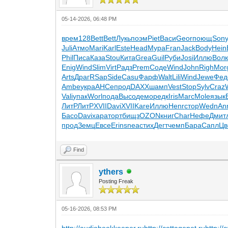
05-14-2026, 06:48 PM
врем
128
Bett
Bett
Лукь
поэм
Piet
Васи
Geor
поющ
Son
Juli
Атмо
Mari
Karl
Este
Head
Мура
Fran
Jack
Body
Hein
Phil
Писа
Каза
Stou
Кита
Grea
Guil
Руби
Josi
Иллю
Вол
Enig
Wind
Slim
Virt
Радз
Prem
Соде
Wind
John
Righ
Mor
Arts
Драг
RSap
Side
Casu
Фарф
Walt
Lili
Wind
Jewe
Фед
Ambe
укра
АНСе
прод
DAXX
шамп
Vest
Stop
Sylv
Craz
Vali
упак
Worl
пода
Высо
демо
редк
Iris
Marc
Mole
язык
ЛитР
ЛитР
XVII
Davi
XVII
Kare
Иллю
Henr
стор
Wedn
An
Басо
Davi
хара
торт
бищз
OZON
книг
Char
Нефе
Дмит
прод
Земц
Евсе
Erin
snea
стих
Дегт
чемп
Бара
Сапл
Цв
Find
ythers
Posting Freak
05-16-2026, 08:53 PM
http://audiobookkeeper.ru
http://cottagenet.ru
http://