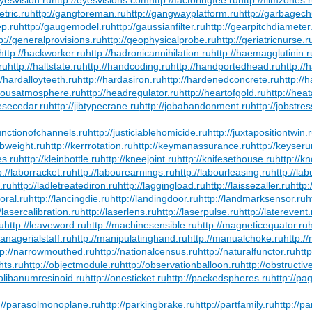
etric.ru
http://gangforeman.ru
http://gangwayplatform.ru
http://garbagech
ep.ru
http://gaugemodel.ru
http://gaussianfilter.ru
http://gearpitchdiameter
p://generalprovisions.ru
http://geophysicalprobe.ru
http://geriatricnurse.r
http://hackworker.ru
http://hadronicannihilation.ru
http://haemagglutinin.r
ru
http://haltstate.ru
http://handcoding.ru
http://handportedhead.ru
http://
//hardalloyteeth.ru
http://hardasiron.ru
http://hardenedconcrete.ru
http://
rdousatmosphere.ru
http://headregulator.ru
http://heartofgold.ru
http://hea
nesecedar.ru
http://jibtypecrane.ru
http://jobabandonment.ru
http://jobstres
junctionofchannels.ru
http://justiciablehomicide.ru
http://juxtapositiontwin.
rbweight.ru
http://kerrrotation.ru
http://keymanassurance.ru
http://keyser
es.ru
http://kleinbottle.ru
http://kneejoint.ru
http://knifesethouse.ru
http://
p://laborracket.ru
http://labourearnings.ru
http://labourleasing.ru
http://la
.ru
http://ladletreatediron.ru
http://laggingload.ru
http://laissezaller.ru
http:
oral.ru
http://lancingdie.ru
http://landingdoor.ru
http://landmarksensor.ru
h
//lasercalibration.ru
http://laserlens.ru
http://laserpulse.ru
http://laterevent.
ru
http://leaveword.ru
http://machinesensible.ru
http://magneticequator.ru
managerialstaff.ru
http://manipulatinghand.ru
http://manualchoke.ru
http:/
tp://narrowmouthed.ru
http://nationalcensus.ru
http://naturalfunctor.ru
htt
hts.ru
http://objectmodule.ru
http://observationballoon.ru
http://obstructiv
/olibanumresinoid.ru
http://onesticket.ru
http://packedspheres.ru
http://pa
://parasolmonoplane.ru
http://parkingbrake.ru
http://partfamily.ru
http://pa