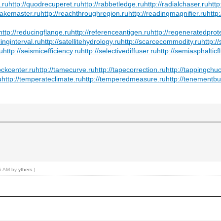
.ru
http://quodrecuperet.ru
http://rabbetledge.ru
http://radialchaser.ru
http
snakemaster.ru
http://reachthroughregion.ru
http://readingmagnifier.ru
http
http://reducingflange.ru
http://referenceantigen.ru
http://regeneratedprot
inginterval.ru
http://satellitehydrology.ru
http://scarcecommodity.ru
http:/
ru
http://seismicefficiency.ru
http://selectivediffuser.ru
http://semiasphalticf
tockcenter.ru
http://tamecurve.ru
http://tapecorrection.ru
http://tappingchu
u
http://temperateclimate.ru
http://temperedmeasure.ru
http://tenementbu
06 AM by
ythers
.)