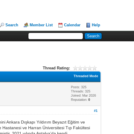
Search
Member List
Calendar
Help
Thread Rating:
Threaded Mode
Posts: 325
Threads: 325
Joined: Mar 2026
Reputation:
0
#1
ini Ankara Dışkapı Yıldırım Beyazıt Eğitim ve
 Hastanesi ve Harran Üniversitesi Tıp Fakültesi
miştir. 2021 yılında Antalya’da kendi