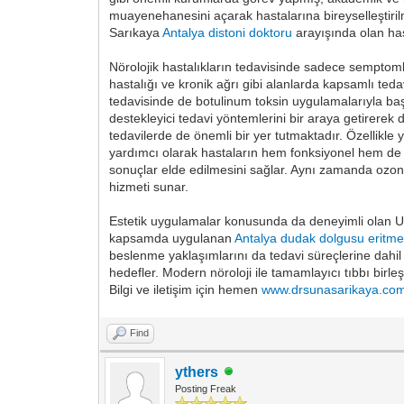
muayenehanesini açarak hastalarına bireyselleştiril
Sarıkaya
Antalya distoni doktoru
arayışında olan hast
Nörolojik hastalıkların tedavisinde sadece semptom
hastalığı ve kronik ağrı gibi alanlarda kapsamlı ted
tedavisinde de botulinum toksin uygulamalarıyla baş
destekleyici tedavi yöntemlerini bir araya getirere
tedavilerde de önemli bir yer tutmaktadır. Özellikle
yardımcı olarak hastaların hem fonksiyonel hem de e
sonuçlar elde edilmesini sağlar. Aynı zamanda ozon 
hizmeti sunar.
Estetik uygulamalar konusunda da deneyimli olan Uz
kapsamda uygulanan
Antalya dudak dolgusu eritm
beslenme yaklaşımlarını da tedavi süreçlerine dahil
hedefler. Modern nöroloji ile tamamlayıcı tıbbı birle
Bilgi ve iletişim için hemen
www.drsunasarikaya.co
Find
ythers
Posting Freak