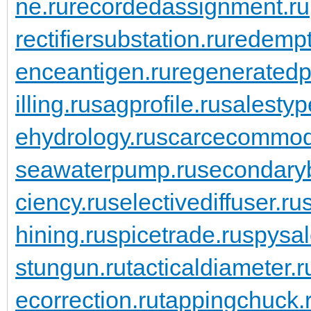
ne.ru
recordedassignment.ru
rectifiersubstation.ru
redempt
enceantigen.ru
regeneratedp
illing.ru
sagprofile.ru
salestyp
ehydrology.ru
scarcecommodi
seawaterpump.ru
secondaryb
ciency.ru
selectivediffuser.ru
hining.ru
spicetrade.ru
spysal
stungun.ru
tacticaldiameter.r
ecorrection.ru
tappingchuck.