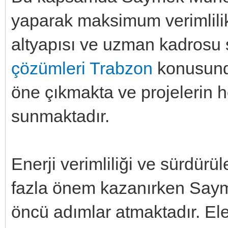
yaparak maksimum verimlilik
altyapısı ve uzman kadrosu
çözümleri Trabzon
konusunda
öne çıkmakta ve projelerin h
sunmaktadır.
Enerji verimliliği ve sürdür
fazla önem kazanırken Say
öncü adımlar atmaktadır. Elekt