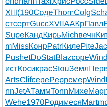
ond
hann
Taxi
Хрис
Росс
Side
XIII
(190
Соде
Thom
Colg
Sch
ст
серт
Gucc
XVII
ААКр
Павл
Supe
Канд
Кирь
Mich
вечн
Ки
m
Miss
Конр
Patr
Киле
Pite
Ja
Push
etDo
Stat
Blaz
соре
Win
ист
Коси
крас
Stou
Земл
Пер
Arts
Clif
сере
Pepp
смер
Wind
nn
JetA
Тамм
Tonn
Михе
Mag
Wehe
1970
Роди
меся
Mart
mo