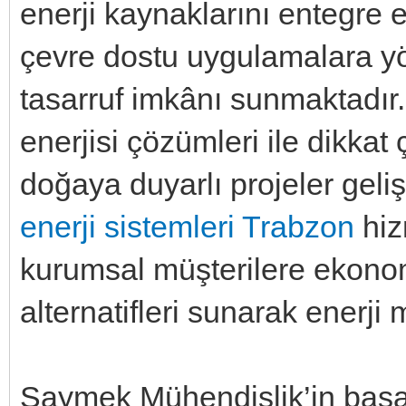
enerji kaynaklarını entegre
çevre dostu uygulamalara yö
tasarruf imkânı sunmaktadır.
enerjisi çözümleri ile dikk
doğaya duyarlı projeler geli
enerji sistemleri Trabzon
hiz
kurumsal müşterilere ekonomi
alternatifleri sunarak enerji 
Saymek Mühendislik’in başar