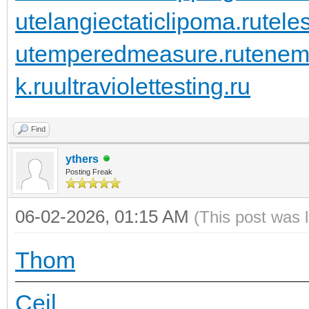
u
telangiectaticlipoma.ru
tele
u
temperedmeasure.ru
tenem
k.ru
ultraviolettesting.ru
Find
ythers
Posting Freak
06-02-2026, 01:15 AM
(This post was 
Thom
Ceil