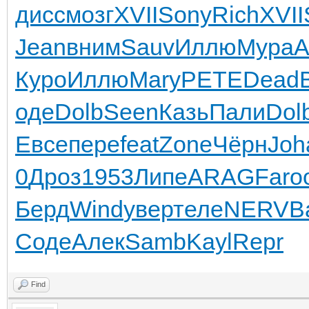
дисс
мозг
XVII
Sony
Rich
XVII
Jean
вним
Sauv
Иллю
Мура
А
Куро
Иллю
Mary
PETE
Dead
оде
Dolb
Seen
Казь
Пали
Dol
Евсе
пере
feat
Zone
Чёрн
Joh
0
Дроз
1953
Липе
ARAG
Faro
Берд
Wind
увер
теле
NERV
B
Соде
Алек
Samb
Kayl
Repr
Find