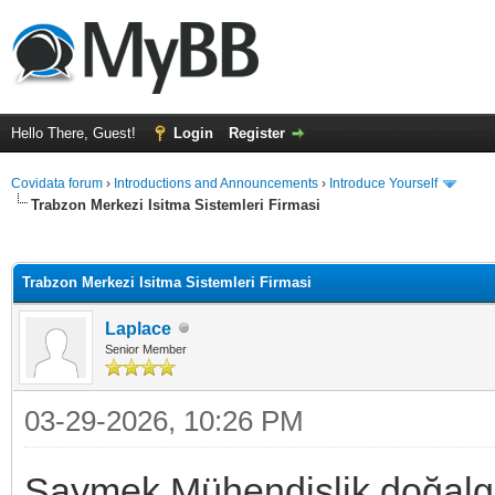
Hello There, Guest!
Login
Register
Covidata forum
›
Introductions and Announcements
›
Introduce Yourself
Trabzon Merkezi Isitma Sistemleri Firmasi
ge
Trabzon Merkezi Isitma Sistemleri Firmasi
Laplace
Senior Member
03-29-2026, 10:26 PM
Saymek Mühendislik doğalga