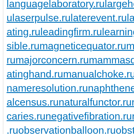
languagelaboratory.ru
largeh
u
laserpulse.ru
laterevent.ru
l
ating.ru
leadingfirm.ru
learnin
sible.ru
magneticequator.ru
m
ru
majorconcern.ru
mammasda
atinghand.ru
manualchoke.r
nameresolution.ru
naphthene
alcensus.ru
naturalfunctor.ru
caries.ru
negativefibration.ru
.ru
observationballoon.ru
obst