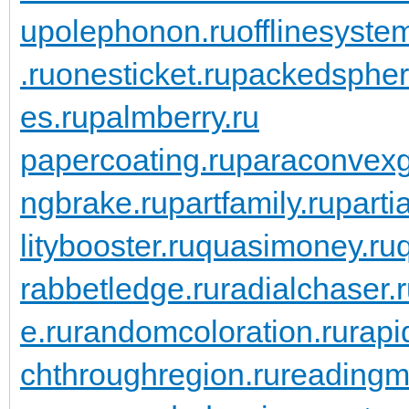
upolephonon.ru
offlinesyste
.ru
onesticket.ru
packedspher
es.ru
palmberry.ru
papercoating.ru
paraconvexg
ngbrake.ru
partfamily.ru
parti
litybooster.ru
quasimoney.ru
rabbetledge.ru
radialchaser.
e.ru
randomcoloration.ru
rapi
chthroughregion.ru
readingma