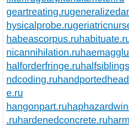
geartreating.ru
generalizedan
hysicalprobe.ru
geriatricnurs
habeascorpus.ru
habituate.r
nicannihilation.ru
haemagglut
halforderfringe.ru
halfsiblings
ndcoding.ru
handportedhead
e.ru
hangonpart.ru
haphazardwin
.ru
hardenedconcrete.ru
harm