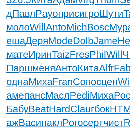
д
Павл
Payo
прис
игро
Шути
T
моло
Will
Anto
Mich
Bosc
Мур
еша
Деря
Mode
Dolb
Jame
He
мате
Ирин
Taiz
Fres
Phil
Will
Ч
Парш
меня
Анто
Кита
Alfr
Fab
одна
Миха
Fran
Сопо
сцен
Wi
аме
панс
Масл
Pedi
Миха
Ро
Бабу
Beat
Hard
Clau
гбок
HTM
аж
Васи
накл
Рого
серт
чист
R