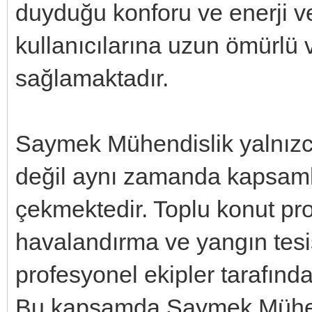
duyduğu konforu ve enerji ver
kullanıcılarına uzun ömürlü
sağlamaktadır.
Saymek Mühendislik yalnızc
değil aynı zamanda kapsamlı 
çekmektedir. Toplu konut pro
havalandırma ve yangın tesis
profesyonel ekipler tarafından
Bu kapsamda Saymek Mühend