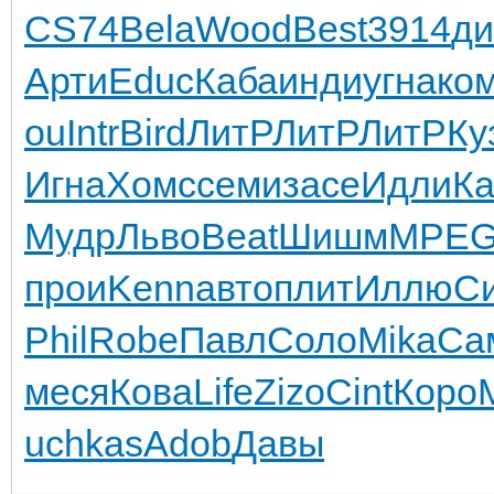
CS74
Bela
Wood
Best
3914
д
Арти
Educ
Каба
инди
угна
ко
ou
Intr
Bird
ЛитР
ЛитР
ЛитР
Ку
Игна
Хомс
семи
засе
Идли
Ка
Мудр
Льво
Beat
Шишм
MPE
прои
Kenn
авто
плит
Иллю
С
Phil
Robe
Павл
Соло
Mika
Са
меся
Кова
Life
Zizo
Cint
Коро
uchkas
Adob
Давы