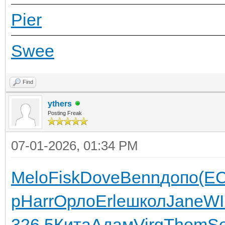
Pier
Swee
Find
ythers
Posting Freak
07-01-2026, 01:34 PM
Melo
Fisk
Dove
Benn
допо
(E
р
Harr
Орло
Erle
школ
Jane
W
326.5
Кита
Адам
Virg
Thom
Se