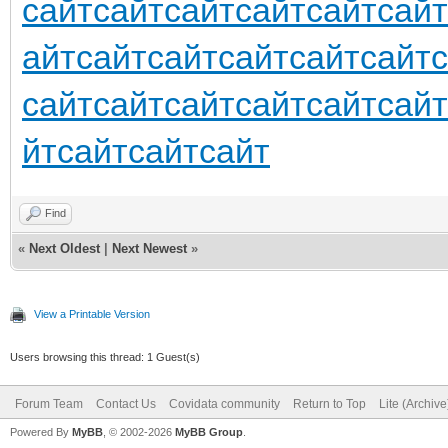
сайт
сайт
сайт
сайт
сайт
сайт
айт
сайт
сайт
сайт
сайт
сайт
сайт
сайт
сайт
сайт
сайт
сайт
йт
сайт
сайт
сайт
Find
«
Next Oldest
|
Next Newest
»
View a Printable Version
Users browsing this thread: 1 Guest(s)
Forum Team
Contact Us
Covidata community
Return to Top
Lite (Archiv
Powered By
MyBB
, © 2002-2026
MyBB Group
.