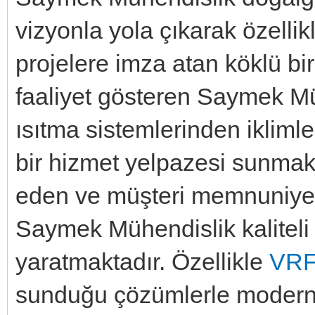
vizyonla yola çıkarak özelli
projelere imza atan köklü bir
faaliyet gösteren Saymek Mü
ısıtma sistemlerinden iklim
bir hizmet yelpazesi sunmakt
eden ve müşteri memnuniyet
Saymek Mühendislik kaliteli 
yaratmaktadır. Özellikle
VRF 
sunduğu çözümlerle modern 