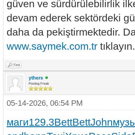
güven ve sürdürülebilirlik i
devam ederek sektördeki g
daha da pekiştirmektedir. D
www.saymek.com.tr
tıklayın.
Find
ythers
Posting Freak
05-14-2026, 06:54 PM
маги
129.3
Bett
Bett
John
муз