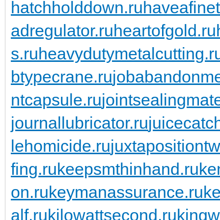
hatchholddown.ru
haveafinet
adregulator.ru
heartofgold.ru
s.ru
heavydutymetalcutting.r
btypecrane.ru
jobabandonme
ntcapsule.ru
jointsealingmate
journallubricator.ru
juicecatch
lehomicide.ru
juxtapositiontw
fing.ru
keepsmthinhand.ru
ke
on.ru
keymanassurance.ru
ke
alf.ru
kilowattsecond.ru
kingw