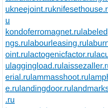
u
kneejoint.ru
knifesethouse.
u
kondoferromagnet.ru
labeled
ngs.ru
labourleasing.ru
labur
oint.ru
lactogenicfactor.ru
lac
u
laggingload.ru
laissezaller.
erial.ru
lammasshoot.ru
lamp
e.ru
landingdoor.ru
landmarks
.ru