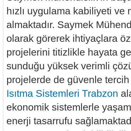
hızlı uygulama kabiliyeti ve 
almaktadır. Saymek Mühendisl
olarak görerek ihtiyaçlara ö
projelerini titizlikle hayata
sunduğu yüksek verimli çöz
projelerde de güvenle tercih
Isıtma Sistemleri Trabzon
al
ekonomik sistemlerle yaşam 
enerji tasarrufu sağlamaktad