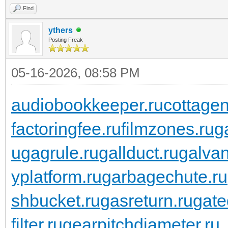
Find
ythers
Posting Freak
05-16-2026, 08:58 PM
audiobookkeeper.ru
cottagen
factoringfee.ru
filmzones.ru
g
u
gagrule.ru
gallduct.ru
galvan
yplatform.ru
garbagechute.ru
shbucket.ru
gasreturn.ru
gate
filter.ru
gearpitchdiameter.ru