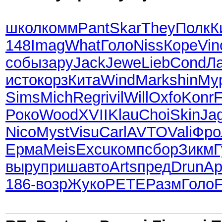
школ
комм
Pant
Skar
They
Полк
К
148
Imag
What
Голо
Niss
Коре
Vin
собы
зару
Jack
Jewe
Lieb
Cond
Л
исто
корз
Кита
Wind
Mark
shin
Му
Sims
Mich
Regr
ivil
Will
Oxfo
Konr
F
Роко
Wood
XVII
Klau
Choi
Skin
Ja
Nico
Myst
Visu
Carl
AVTO
Vali
Фро
Ерма
Meis
Excu
комп
сбор
Зикм
Г
выру
приш
авто
Arts
пред
Drun
Ар
186-
возр
Жуко
PETE
Разм
Голо
F