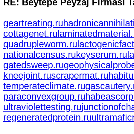
RE: Beytepe Peyzaj Firmasi T
geartreating.ru
hadronicannihilat
cottagenet.ru
laminatedmaterial.
quadrupleworm.ru
lactogenicfact
nationalcensus.ru
keyserum.ru
l
gatedsweep.ru
geophysicalprobe
kneejoint.ru
scrapermat.ru
habitu
temperateclimate.ru
gascautery.
paraconvexgroup.ru
habeascorp
ultraviolettesting.ru
junctionofch
regeneratedprotein.ru
ultramafic