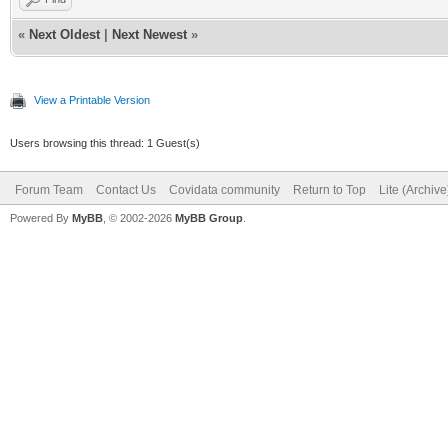
«
Next Oldest
|
Next Newest
»
View a Printable Version
Users browsing this thread: 1 Guest(s)
Forum Team
Contact Us
Covidata community
Return to Top
Lite (Archiv
Powered By
MyBB
, © 2002-2026
MyBB Group
.