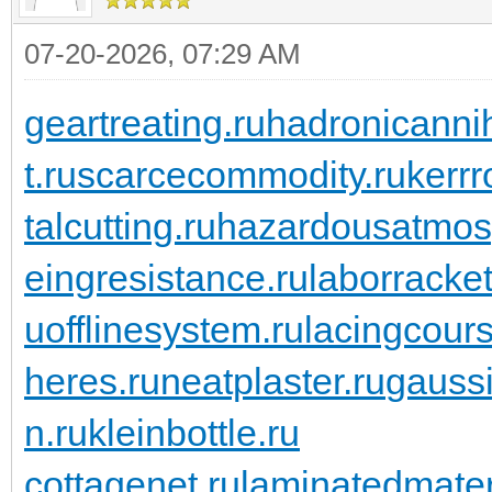
07-20-2026, 07:29 AM
geartreating.ru
hadronicannih
t.ru
scarcecommodity.ru
kerrr
talcutting.ru
hazardousatmos
eingresistance.ru
laborracket
u
offlinesystem.ru
lacingcours
heres.ru
neatplaster.ru
gaussi
n.ru
kleinbottle.ru
cottagenet.ru
laminatedmater