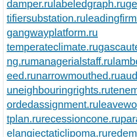
damper.ru
labeledgraph.ru
ge
tifiersubstation.ru
leadingfirm
gangwayplatform.ru
temperateclimate.ru
gascaute
ng.ru
managerialstaff.ru
lambd
eed.ru
narrowmouthed.ru
aud
u
neighbouringrights.ru
tenem
ordedassignment.ru
leavewo
tplan.ru
recessioncone.ru
par
elangiectaticlipoma.ru
redem