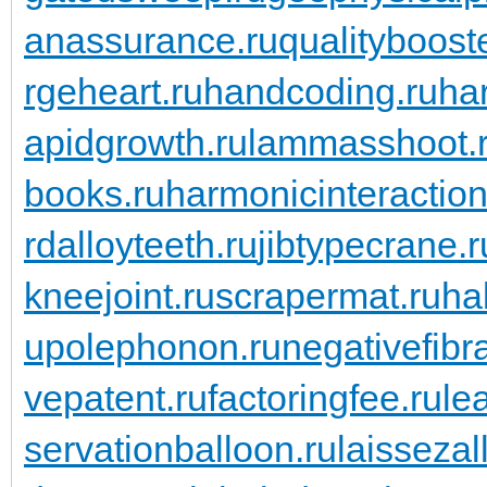
anassurance.ru
qualitybooste
rgeheart.ru
handcoding.ru
ha
apidgrowth.ru
lammasshoot.
books.ru
harmonicinteraction
rdalloyteeth.ru
jibtypecrane.r
kneejoint.ru
scrapermat.ru
ha
upolephonon.ru
negativefibra
vepatent.ru
factoringfee.ru
le
servationballoon.ru
laissezall