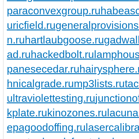
paraconvexgroup.ru
habeasc
uricfield.ru
generalprovisions
n.ru
hartlaubgoose.ru
gadwall
ad.ru
hackedbolt.ru
lamphous
panesecedar.ru
hairysphere.
hnicalgrade.ru
mp3lists.ru
tac
ultraviolettesting.ru
junctiono
kplate.ru
kinozones.ru
lacunar
epagoodoffing.ru
lasercalibra