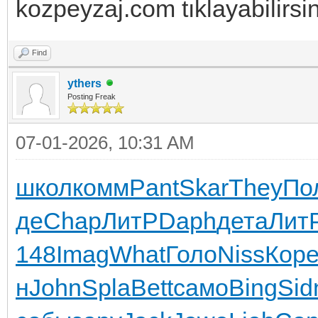
kozpeyzaj.com tıklayabilirsin
Find
ythers
Posting Freak
07-01-2026, 10:31 AM
школ
комм
Pant
Skar
They
По
де
Chap
ЛитР
Daph
дета
Лит
148
Imag
What
Голо
Niss
Кор
н
John
Spla
Bett
само
Bing
Sid