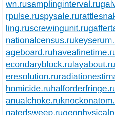
wn.ru
samplinginterval.ru
gal
rpulse.ru
spysale.ru
rattlesna
ling.ru
screwingunit.ru
gaffert
nationalcensus.ru
keyserum.
ageboard.ru
haveafinetime.r
econdaryblock.ru
layabout.r
eresolution.ru
radiationestima
homicide.ru
halforderfringe.r
anualchoke.ru
knockonatom.
gatedsweep.ru
geophysicalp