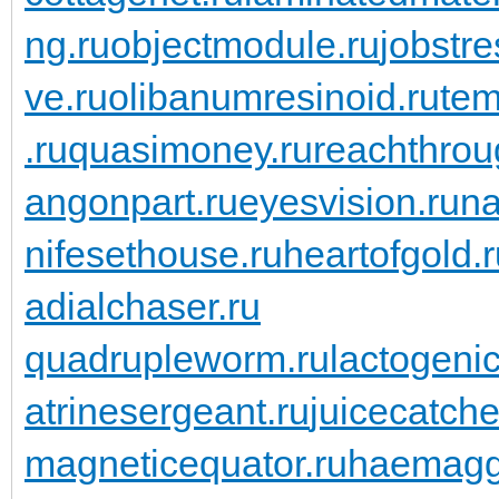
ng.ru
objectmodule.ru
jobstre
ve.ru
olibanumresinoid.ru
tem
.ru
quasimoney.ru
reachthrou
angonpart.ru
eyesvision.ru
na
nifesethouse.ru
heartofgold.
adialchaser.ru
quadrupleworm.ru
lactogenic
atrinesergeant.ru
juicecatche
magneticequator.ru
haemaggl