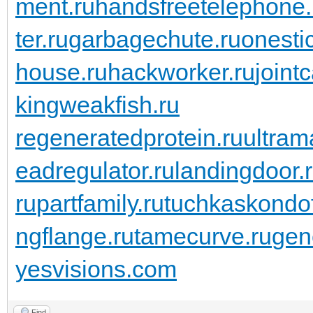
ment.ru
handsfreetelephone.
ter.ru
garbagechute.ru
onesti
house.ru
hackworker.ru
joint
kingweakfish.ru
regeneratedprotein.ru
ultram
eadregulator.ru
landingdoor.
ru
partfamily.ru
tuchkas
kondo
ngflange.ru
tamecurve.ru
gen
yesvisions.com
Find