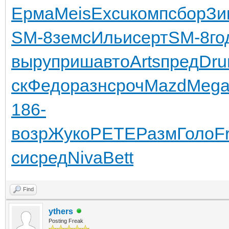
Ерма
Meis
Excu
комп
сбор
Зи
SM-8
земс
Ильи
серт
SM-8
го
выру
приш
авто
Arts
пред
Dru
ск
Федо
разн
сроч
Mazd
Meg
186-
возр
Жуко
PETE
Разм
Голо
F
си
сред
Niva
Bett
Find
ythers
Posting Freak