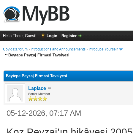
Hello There, Guest!
Login
Register
Covidata forum
›
Introductions and Announcements
›
Introduce Yourself
Beytepe Peyzaj Firmasi Tavsiyesi
ge
Beytepe Peyzaj Firmasi Tavsiyesi
Laplace
Senior Member
05-12-2026, 07:17 AM
Koz Peyzaj’ın hikâyesi 2005 