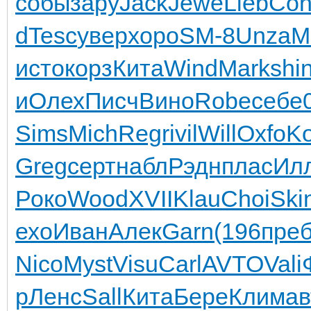
собы
зару
Jack
Jewe
Lieb
Co
d
Tesc
увер
хоро
SM-8
Unza
M
исто
корз
Кита
Wind
Mark
shi
и
Олех
Писч
Вино
Robe
себе
Sims
Mich
Regr
ivil
Will
Oxfo
Ko
Greg
серт
набл
Рэдн
плас
Ил
Роко
Wood
XVII
Klau
Choi
Ski
ехо
Иван
Алек
Garn
(196
пре
Nico
Myst
Visu
Carl
AVTO
Vali
р
Ленс
Sall
Кита
Бере
Клим
ав