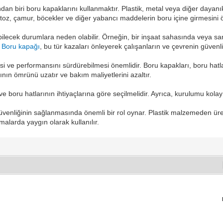
ndan biri boru kapaklarını kullanmaktır. Plastik, metal veya diğer daya
, toz, çamur, böcekler ve diğer yabancı maddelerin boru içine girmesini ö
labilecek durumlara neden olabilir. Örneğin, bir inşaat sahasında veya 
.
Boru kapağı
, bu tür kazaları önleyerek çalışanların ve çevrenin güvenli
 ve performansını sürdürebilmesi önemlidir. Boru kapakları, boru hatla
ının ömrünü uzatır ve bakım maliyetlerini azaltır.
 ve boru hatlarının ihtiyaçlarına göre seçilmelidir. Ayrıca, kurulumu kola
venliğinin sağlanmasında önemli bir rol oynar. Plastik malzemeden üretile
malarda yaygın olarak kullanılır.