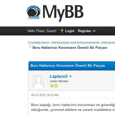
Hello There, Guest!
Login
Register
Covidata forum
›
Introductions and Announcements
›
Introduce
Boru Hatlarınızı Korumanın Önemli Bir Parçası
0 Vote(s) - 0 Average
1
2
3
4
5
Boru Hatlarınızı Korumanın Önemli Bir Parçası
Laplace3
Junior Member
06-21-2023, 06:32 AM
Boru kapağı, boru hatlarının korunması ve güvenliği i
olduğunda, çevresel etkilere ve zararlı maddelere ma