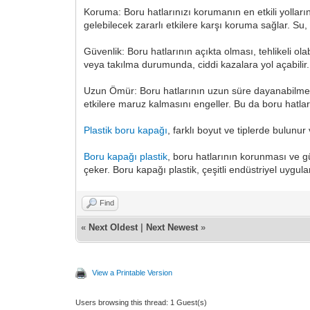
Koruma: Boru hatlarınızı korumanın en etkili yolları
gelebilecek zararlı etkilere karşı koruma sağlar. Su
Güvenlik: Boru hatlarının açıkta olması, tehlikeli o
veya takılma durumunda, ciddi kazalara yol açabilir
Uzun Ömür: Boru hatlarının uzun süre dayanabilmesi
etkilere maruz kalmasını engeller. Bu da boru hatlar
Plastik boru kapağı
, farklı boyut ve tiplerde bulunur
Boru kapağı plastik
, boru hatlarının korunması ve gü
çeker. Boru kapağı plastik, çeşitli endüstriyel uygula
Find
«
Next Oldest
|
Next Newest
»
View a Printable Version
Users browsing this thread: 1 Guest(s)