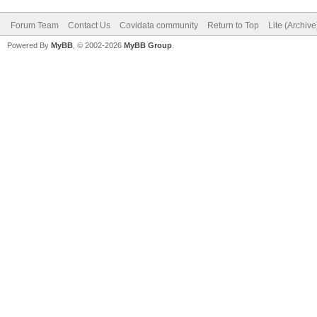
Forum Team
Contact Us
Covidata community
Return to Top
Lite (Archiv
Powered By
MyBB
, © 2002-2026
MyBB Group
.