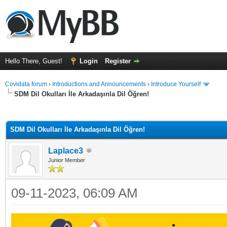
Hello There, Guest!
Login
Register
Covidata forum
›
Introductions and Announcements
›
Introduce Yourself
SDM Dil Okulları İle Arkadaşınla Dil Öğren!
ge
SDM Dil Okulları İle Arkadaşınla Dil Öğren!
Laplace3
Junior Member
09-11-2023, 06:09 AM