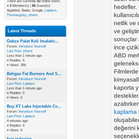
There are currently
92
online users.
»
3
Member(s) |
86
Guest(s)
hedefler.
Applebot, Baidu, Google,
Laplace
,
kullanıcı
Thomasgrisy
,
ythers
netlik ve 
ve gelişt
Latest Threads
sonuçlar 
Gebze Palet Koli Imalatic...
ince çizi
Forum:
Introduce Yourself
Last Post:
ythers
ABD merkez
Less than 1 minute ago
»
Replies: 5
gelenekse
»
Views: 386
Filmlerde
Beligas Fat Burners And S...
kimyasall
Forum:
Introduce Yourself
Last Post:
Laplace
kaporta 
Less than 1 minute ago
»
Replies: 0
destekler
»
Views: 0
azaltırke
Buy XT Labs Injectable Co...
kaplama
Forum:
Introduce Yourself
Last Post:
Laplace
oluşabile
4 minutes ago
»
Replies: 0
değerini 
»
Views: 0
seçenekle
fast indexing