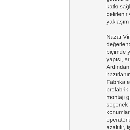
katkı sağ
belirleni
yaklaşım 
Nazar Vin
değerlend
biçimde y
yapısı, er
Ardından 
hazırlanı
Fabrika e
prefabrik
montajı g
seçenek 
konumlandı
operatörl
azaltılır,