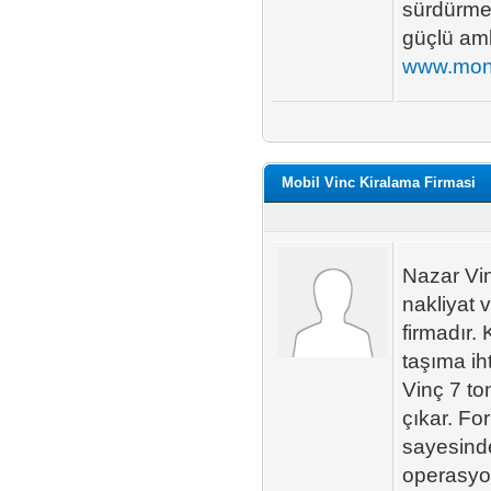
sürdürmek
güçlü amb
www.mon
Mobil Vinc Kiralama Firmasi
Nazar Vin
nakliyat 
firmadır.
taşıma ih
Vinç 7 t
çıkar. For
sayesinde 
operasyon