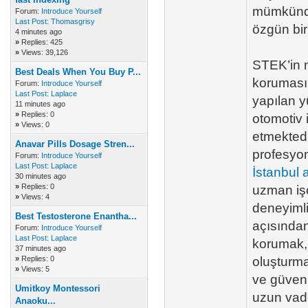
mümkündür
Forum:
Introduce Yourself
Last Post:
Thomasgrisy
özgün bir
4 minutes ago
»
Replies: 425
»
Views: 39,126
STEK’in 
Best Deals When You Buy P...
korumasın
Forum:
Introduce Yourself
Last Post:
Laplace
yapılan 
11 minutes ago
»
Replies: 0
otomotiv 
»
Views: 0
etmektedi
Anavar Pills Dosage Stren...
profesyon
Forum:
Introduce Yourself
Last Post:
Laplace
İstanbul
30 minutes ago
»
Replies: 0
uzman işç
»
Views: 4
deneyimli
Best Testosterone Enantha...
açısından
Forum:
Introduce Yourself
Last Post:
Laplace
korumak, 
37 minutes ago
»
Replies: 0
oluşturma
»
Views: 5
ve güveni
Umitkoy Montessori
uzun vade
Anaoku...