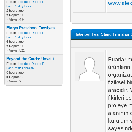
Forum:
Introduce Yourself
www.stek
Last Post:
ythers
2 hours ago
»
Replies: 7
»
Views: 494
Florya Preschool Tavsiyes...
Forum:
Introduce Yourself
Istanbul Fuar Stand Firmalari 
Last Post:
ythers
6 hours ago
»
Replies: 7
»
Views: 521
Fuarlar m
Beyond the Cards: Unveili...
Forum:
Introduce Yourself
ürünlerini
Last Post:
zebra34
8 hours ago
organizas
»
Replies: 0
fiziksel b
»
Views: 9
aracıdır.
fikirleri 
projeye ma
alanının ö
kurulum v
sayesinde