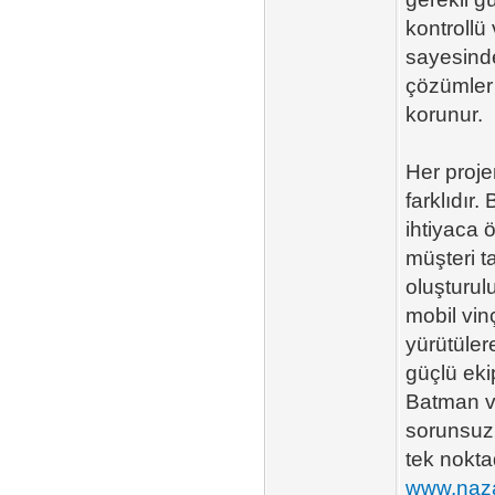
kontrollü
sayesinde
çözümler 
korunur.
Her proje
farklıdır
ihtiyaca 
müşteri ta
oluşturul
mobil vinç
yürütülere
güçlü eki
Batman v
sorunsuz
tek nokta
www.naza