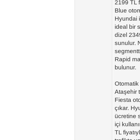
2199 TL f
Blue otom
Hyundai i
ideal bir
dizel 234
sunulur. 
segmentte
Rapid man
bulunur.
Otomatik 
Ataşehir 
Fiesta ot
çıkar. Hy
ücretine 
içi kulla
TL fiyatı