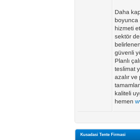
Daha kap
boyunca 
hizmeti e
sektör de
belirlene
güvenli yö
Planlı ça
teslimat 
azalır ve
tamamlanı
kaliteli u
hemen
w
Kusadasi Tente Firmasi