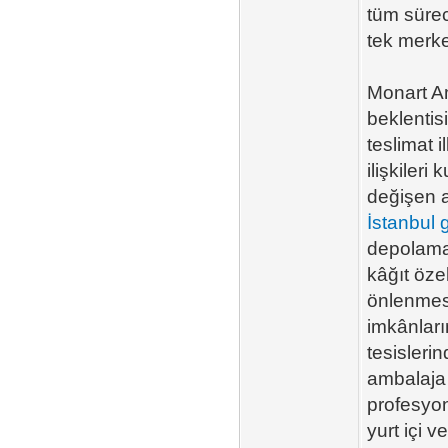
tüm süreci
tek merke
Monart Am
beklentisi
teslimat 
ilişkileri
değişen a
İstanbul g
depolama 
kâğıt özel
önlenmesi
imkânların
tesisleri
ambalaja 
profesyon
yurt içi v