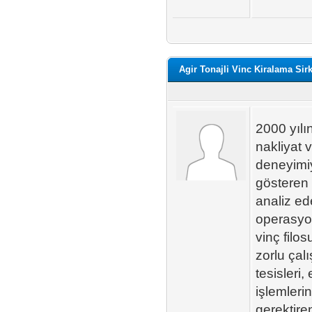
Agir Tonajli Vinc Kiralama Sirk
2000 yılı
nakliyat 
deneyimiy
gösteren 
analiz e
operasyon
vinç filo
zorlu çal
tesisleri,
işlemleri
gerektiren