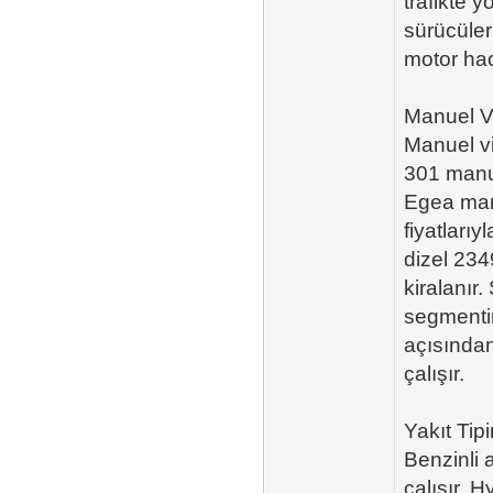
trafikte 
sürücüler
motor hac
Manuel Vi
Manuel vi
301 manue
Egea man
fiyatları
dizel 234
kiralanır
segmentin
açısından
çalışır.
Yakıt Tip
Benzinli 
çalışır. 