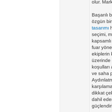
olur. Mar
Başarılı 
özgün bir
tasarımı
h
seçimi, m
kapsamlı 
fuar yöne
ekiplerin 
üzerinde 
koşulları
ve saha p
Aydınlatm
karşılama
dikkat çe
dahil ede
güçlendiri