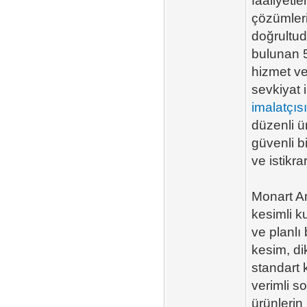
faaliyetle
çözümleri
doğrultud
bulunan 5
hizmet ve
sevkiyat 
imalatçısı
düzenli ü
güvenli b
ve istikra
Monart Am
kesimli k
ve planlı
kesim, di
standart 
verimli s
ürünleri