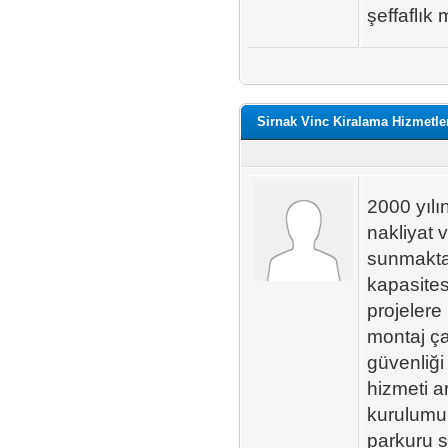
şeffaflık 
Sirnak Vinc Kiralama Hizmetle
2000 yılı
nakliyat 
sunmakta
kapasites
projelere 
montaj ça
güvenliği
hizmeti a
kurulumu 
parkuru s