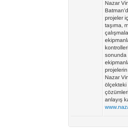
Nazar Vi
Batman’da
projeler 
taşıma, m
çalışmala
ekipmanla
kontrolle
sonunda k
ekipmanla
projeleri
Nazar Vi
ölçekteki 
çözümleri
anlayış ka
www.naza