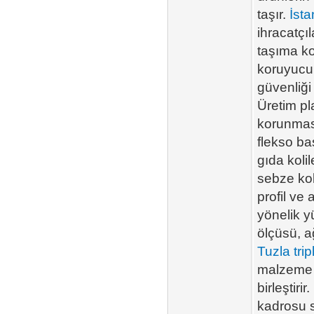
taşır.
İsta
ihracatçıl
taşıma ko
koruyucu 
güvenliği
Üretim pl
korunması
flekso bas
gıda kolil
sebze kol
profil ve 
yönelik y
ölçüsü, a
Tuzla trip
malzeme y
birleştiri
kadrosu s