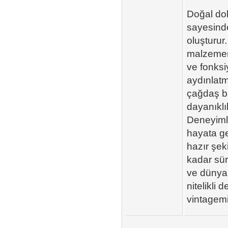
Doğal do
sayesinde
oluşturur
malzemeni
ve fonksi
aydınlatm
çağdaş b
dayanıklıl
Deneyimli
hayata ge
hazır şek
kadar sür
ve dünyan
nitelikli 
vintagemi