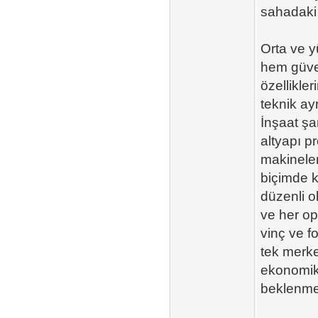
sahadaki 
Orta ve y
hem güven
özellikle
teknik ay
İnşaat şan
altyapı p
makineler
biçimde k
düzenli o
ve her op
vinç ve fo
tek merke
ekonomik 
beklenme