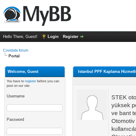
Hello There, Guest!
Login
Register
Covidata forum
Portal
Welcome, Guest
Istanbul PPF Kaplama Hizmetl
You have to
register
before you can
post on our site.
Username
STEK otom
yüksek pe
ve bant t
Password
Otomotiv 
kullanıcı