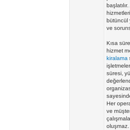
başlatılır
hizmetler
bütüncül 
ve soruns
Kısa süre
hizmet mo
kiralama
işletmeler
süresi, y
değerlend
organiza
sayesinde
Her opera
ve müşter
çalışmala
oluşmaz.