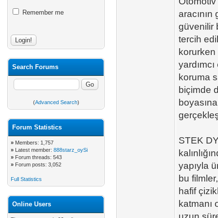
Otomotiv 
Remember me
aracının 
güvenilir 
tercih ed
korurken 
yardımcı 
Search Forums
koruma sa
biçimde de
boyasına
(
Advanced Search
)
gerçekleşti
Forum Statistics
STEK DYN
»
Members: 1,757
»
Latest member:
888starz_oySi
kalınlığı
»
Forum threads: 543
yapıyla ü
»
Forum posts: 3,052
bu filmler
Full Statistics
hafif çizi
katmanı o
Online Users
uzun süre