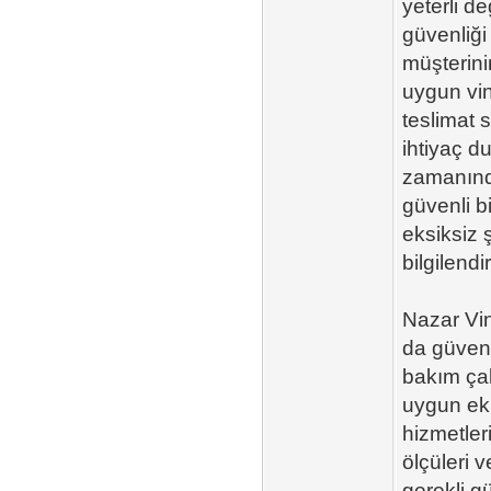
yeterli d
güvenliği 
müşterinin
uygun vin
teslimat s
ihtiyaç d
zamanında
güvenli bi
eksiksiz 
bilgilendiri
Nazar Vin
da güvenil
bakım çalı
uygun ek
hizmetler
ölçüleri v
gerekli g