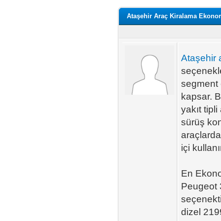
Ataşehir Araç Kiralama Ekono
Ataşehir 
seçenekl
segment g
kapsar. B
yakıt tipl
sürüş kon
araçlarda
içi kullan
En Ekono
Peugeot 
seçenekti
dizel 219