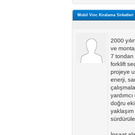
Mobil Vinc Kiralama Sirketleri
2000 yılı
ve montaj
7 tondan 
forklift 
projeye u
enerji, sa
çalışmala
yardımcı 
doğru eki
yaklaşım f
sürdürüle
İnşaat al