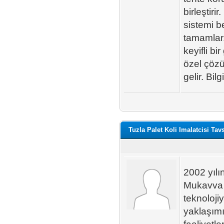
birleştir
sistemi be
tamamlar.
keyifli b
özel çözü
gelir. Bi
Tuzla Palet Koli Imalatcisi Tav
2002 yıl
Mukavva S
teknoloj
yaklaşımı