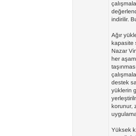
çalışmalar
değerlend
indirilir
Ağır yükl
kapasite 
Nazar Vi
her aşama
taşınması
çalışmala
destek sa
yüklerin 
yerleştiri
korunur, z
uygulamal
Yüksek k