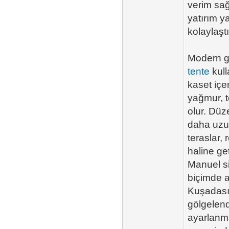
verim sağ
yatırım y
kolaylaştı
Modern g
tente
kull
kaset içe
yağmur, t
olur. Dü
daha uzun
teraslar, 
haline ge
Manuel si
biçimde a
Kuşadası
gölgelend
ayarlanma