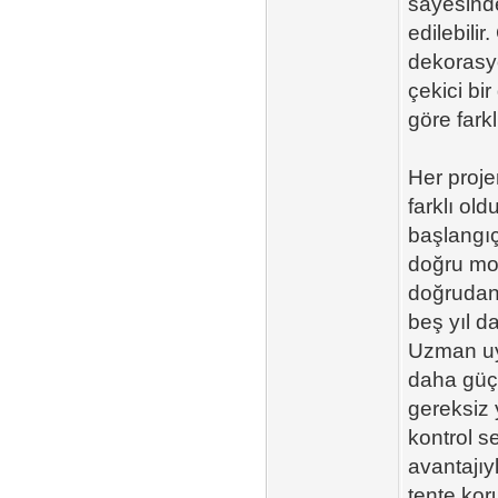
sayesinde
edilebili
dekorasy
çekici bi
göre fark
Her proje
farklı ol
başlangı
doğru mon
doğrudan 
beş yıl d
Uzman uyg
daha güçl
gereksiz 
kontrol s
avantajıyl
tente kor