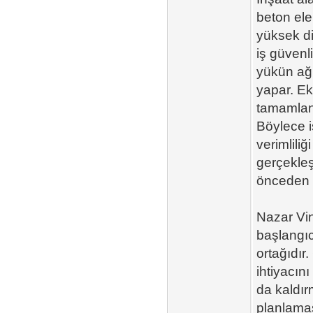
beton ele
yüksek di
iş güvenl
yükün ağı
yapar. Ek
tamamlanı
Böylece i
verimliliğ
gerçekleş
önceden b
Nazar Vin
başlangı
ortağıdır.
ihtiyacın
da kaldır
planlamas