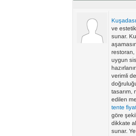
Kuşadası
ve esteti
sunar. K
aşamasınd
restoran,
uygun sis
hazırlanı
verimli d
doğruluğ
tasarım, 
edilen me
tente fiyat
göre şeki
dikkate a
sunar. Y