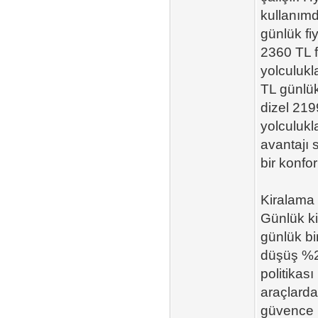
kullanımd
günlük fi
2360 TL f
yolculukl
TL günlük
dizel 219
yolculukl
avantajı 
bir konfo
Kiralama S
Günlük ki
günlük bi
düşüş %20
politikas
araçlarda
güvence k