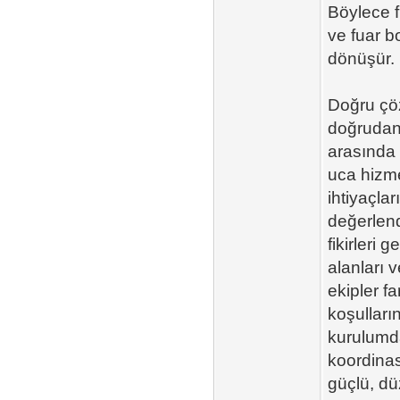
Böylece fi
ve fuar b
dönüşür. 
Doğru çö
doğrudan 
arasında 
uca hizme
ihtiyaçlar
değerlend
fikirleri 
alanları v
ekipler fa
koşulları
kurulumda
koordinas
güçlü, d