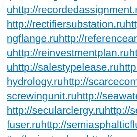
u
http://recordedassignment.
http://rectifiersubstation.ru
ht
ngflange.ru
http://referencea
u
http://reinvestmentplan.ru
ht
u
http://salestypelease.ru
http
hydrology.ru
http://scarceco
screwingunit.ru
http://seawa
http://secularclergy.ru
http://
fuser.ru
http://semiasphalticfl