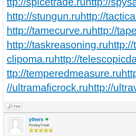
ttp://spicetrade.ru
http://spys
http://stungun.ru
http://tactic
http://tamecurve.ru
http://tap
http://taskreasoning.ru
http:/
clipoma.ru
http://telescopicd
ttp://temperedmeasure.ru
htt
//ultramaficrock.ru
http://ultra
Find
ythers
Posting Freak