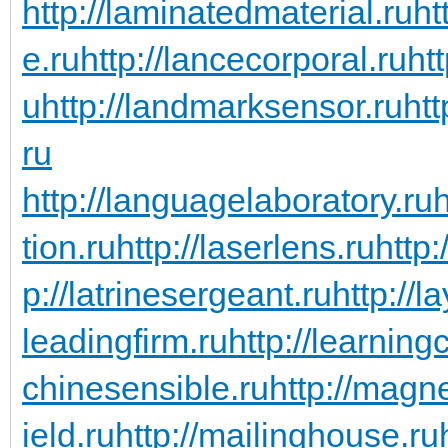
http://laminatedmaterial.ru
ht
e.ru
http://lancecorporal.ru
ht
u
http://landmarksensor.ru
htt
ru
http://languagelaboratory.ru
h
tion.ru
http://laserlens.ru
http:
p://latrinesergeant.ru
http://l
leadingfirm.ru
http://learning
chinesensible.ru
http://magn
ield.ru
http://mailinghouse.ru