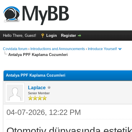
Hello There, Guest!
Login
Register
Covidata forum
›
Introductions and Announcements
›
Introduce Yourself
Antalya PPF Kaplama Cozumleri
ge
Antalya PPF Kaplama Cozumleri
Laplace
Senior Member
04-07-2026, 12:22 PM
Otomotiv dünyasında estetik