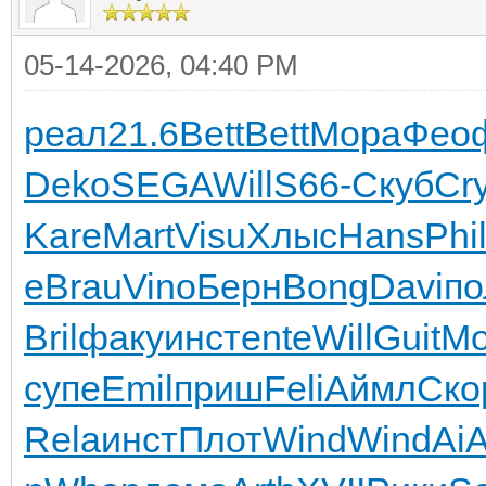
05-14-2026, 04:40 PM
реал
21.6
Bett
Bett
Мора
Фео
Deko
SEGA
Will
S66-
Скуб
Cr
Kare
Mart
Visu
Хлыс
Hans
Phi
е
Brau
Vino
Берн
Bong
Davi
по
Bril
факу
инст
ente
Will
Guit
Mo
супе
Emil
приш
Feli
Аймл
Ско
Rela
инст
Плот
Wind
Wind
AiA