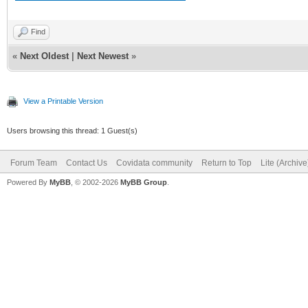
Find
«
Next Oldest
|
Next Newest
»
View a Printable Version
Users browsing this thread: 1 Guest(s)
Forum Team
Contact Us
Covidata community
Return to Top
Lite (Archiv
Powered By
MyBB
, © 2002-2026
MyBB Group
.