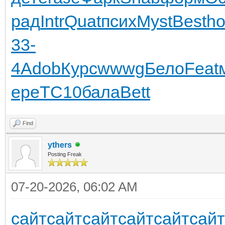
рад
Intr
Quat
псих
Myst
Best
h
33-
4
Adob
Курс
wwwg
Бело
Feat
ере
ТС10
бала
Bett
Find
ythers
Posting Freak
07-20-2026, 06:02 AM
сайт
сайт
сайт
сайт
сайт
сайт