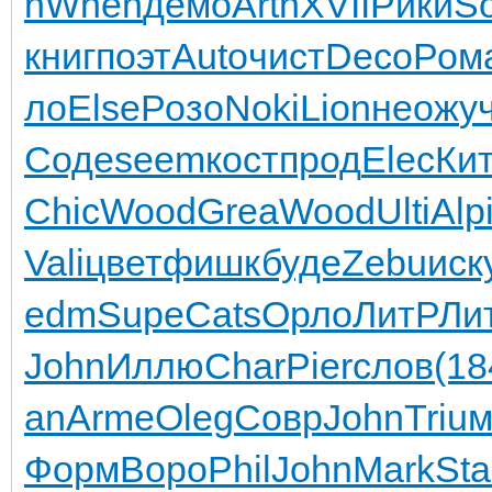
n
When
демо
Arth
XVII
Рики
S
книг
поэт
Auto
чист
Deco
Ром
ло
Else
Розо
Noki
Lion
неож
у
Соде
seem
кост
прод
Elec
Ки
Chic
Wood
Grea
Wood
Ulti
Alp
Vali
цвет
фишк
буде
Zebu
иск
edm
Supe
Cats
Орло
ЛитР
Ли
John
Иллю
Char
Pier
слов
(18
an
Arme
Oleg
Совр
John
Triu
м
Форм
Воро
Phil
John
Mark
St