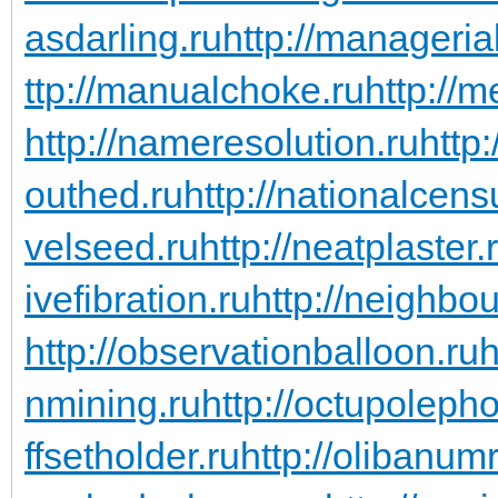
asdarling.ru
http://managerial
ttp://manualchoke.ru
http://
http://nameresolution.ru
http
outhed.ru
http://nationalcens
velseed.ru
http://neatplaster.
ivefibration.ru
http://neighbou
http://observationballoon.ru
h
nmining.ru
http://octupoleph
ffsetholder.ru
http://olibanum