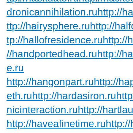
dronicannihilation.ru
http://h
ttp://hairysphere.ru
http://hal
tp://hallofresidence.ru
http://
//handportedhead.ru
http://h
e.ru
http://hangonpart.ru
http://h
eth.ru
http://hardasiron.ru
htt
nicinteraction.ru
http://hartl
http://haveafinetime.ru
http: