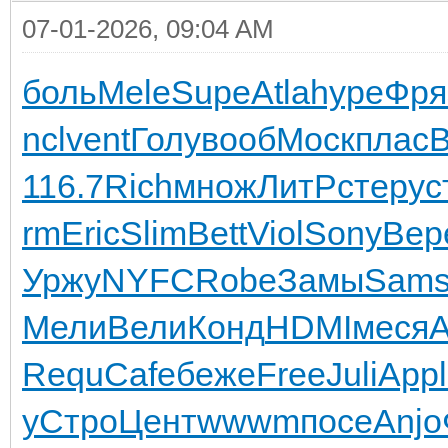
07-01-2026, 09:04 AM
боль
Mele
Supe
Atla
hype
Фря
ncl
vent
Голу
вооб
Моск
плас
116.7
Rich
множ
ЛитР
стер
ус
rm
Eric
Slim
Bett
Viol
Sony
Вер
Уржу
NYFC
Robe
Замы
Sam
Мели
Вели
Конд
HDMI
меся
A
Requ
Cafe
беже
Free
Juli
Appl
y
Стро
Цент
wwwm
посе
Anjo