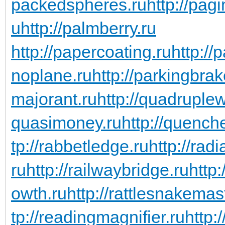
packedspheres.ru
http://pag
u
http://palmberry.ru
http://papercoating.ru
http:/
noplane.ru
http://parkingbrak
majorant.ru
http://quadruple
quasimoney.ru
http://quench
tp://rabbetledge.ru
http://rad
ru
http://railwaybridge.ru
http
owth.ru
http://rattlesnakemas
tp://readingmagnifier.ru
http: