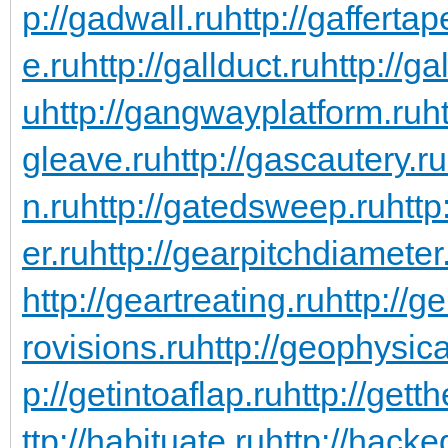
p://gadwall.ru
http://gaffertap
e.ru
http://gallduct.ru
http://g
u
http://gangwayplatform.ru
h
gleave.ru
http://gascautery.ru
n.ru
http://gatedsweep.ru
http
er.ru
http://gearpitchdiameter
http://geartreating.ru
http://g
rovisions.ru
http://geophysic
p://getintoaflap.ru
http://gett
ttp://habituate.ru
http://hacke