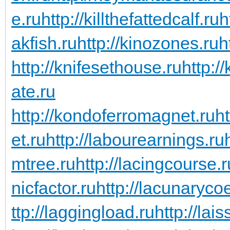
e.ru
http://killthefattedcalf.ru
h
akfish.ru
http://kinozones.ru
h
http://knifesethouse.ru
http:/
ate.ru
http://kondoferromagnet.ru
h
et.ru
http://labourearnings.ru
mtree.ru
http://lacingcourse.r
nicfactor.ru
http://lacunarycoe
ttp://laggingload.ru
http://lais