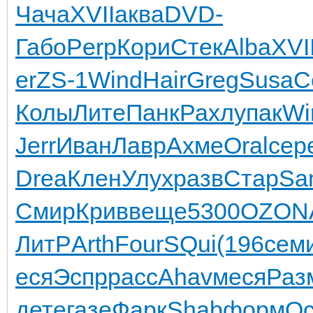
Чача
XVII
аква
DVD-
Габо
Perp
Кори
Стек
Alba
XVI
er
ZS-1
Wind
Hair
Greg
Susa
С
Колы
Лите
Панк
Рахл
упак
Wi
Jerr
Иван
Лавр
Ахме
Oral
сер
Drea
Клен
Улух
разв
Стар
Sa
Смир
Крив
веще
5300
OZON
ЛитР
Arth
Four
SQui
(196
сем
еся
Эспр
расс
Ahav
меся
Раз
дете
газе
Фарк
Shab
форм
Oc