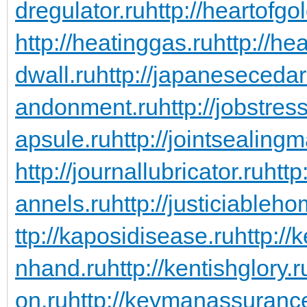
dregulator.ru
http://heartofgo
http://heatinggas.ru
http://he
dwall.ru
http://japanesecedar
andonment.ru
http://jobstres
apsule.ru
http://jointsealingm
http://journallubricator.ru
http
annels.ru
http://justiciableho
ttp://kaposidisease.ru
http://
nhand.ru
http://kentishglory.r
on.ru
http://keymanassuranc