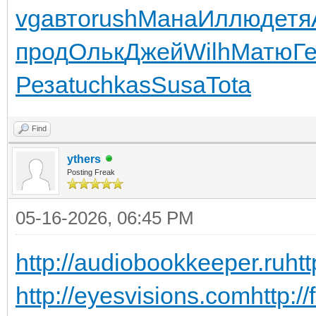
vg
авто
rush
Мана
Иллю
детя
прод
Ольк
Джей
Wilh
Матю
Г
Реза
tuchkas
Susa
Tota
Find
ythers
Posting Freak
05-16-2026, 06:45 PM
http://audiobookkeeper.ru
htt
http://eyesvisions.com
http:/