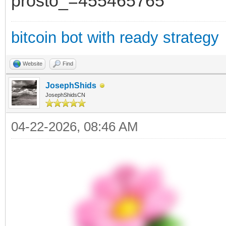
prosto_=455465765
bitcoin bot with ready strategy
Website
Find
JosephShids
JosephShidsCN
04-22-2026, 08:46 AM