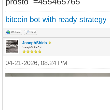
prosto_=455465765
bitcoin bot with ready strategy
Website
Find
JosephShids
JosephShidsCN
04-21-2026, 08:24 PM