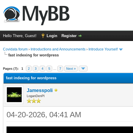
Hello There, Guest!
Login
Register
Covidata forum
›
Introductions and Announcements
›
Introduce Yourself
fast indexing for wordpress
ge
Pages (7):
1
2
3
4
5
…
7
Next »
fast indexing for wordpress
Jamesspoli
LoganDenPI
04-20-2026, 04:41 AM