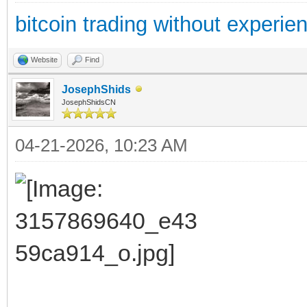
bitcoin trading without experie
Website
Find
JosephShids
JosephShidsCN
04-21-2026, 10:23 AM