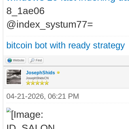
8_1ae06
@index_systum77=
bitcoin bot with ready strategy
Website
Find
JosephShids
JosephShidsCN
04-21-2026, 06:21 PM