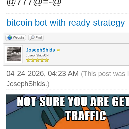
@777@=-@
bitcoin bot with ready strategy
Website
Find
JosephShids
JosephShidsCN
04-24-2026, 04:23 AM
(This post was 
JosephShids
.)