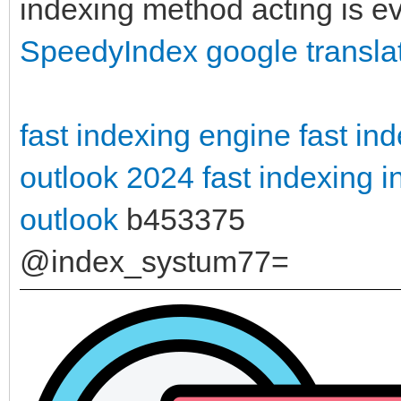
indexing method acting is ev
SpeedyIndex google transla
fast indexing engine
fast in
outlook 2024
fast indexing 
outlook
b453375
@index_systum77=