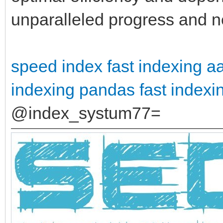
unparalleled progress and 
speed index
fast indexing a
indexing pandas
fast indexi
@index_systum77=