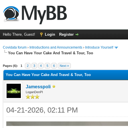
Hello There, Guest!
Login
Register
Covidata forum
›
Introductions and Announcements
›
Introduce Yourself
You Can Have Your Cake And Travel & Tour, Too
ge
Pages (6):
1
2
3
4
5
6
Next »
You Can Have Your Cake And Travel & Tour, Too
Jamesspoli
LoganDenPI
04-21-2026, 02:11 PM