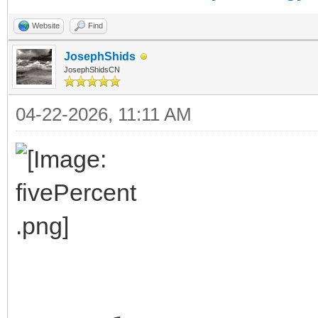
Website
Find
JosephShids
JosephShidsCN
04-22-2026, 11:11 AM