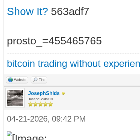
Show It?
563adf7
prosto_=455465765
bitcoin trading without experie
Website
Find
JosephShids
JosephShidsCN
04-21-2026, 09:42 PM