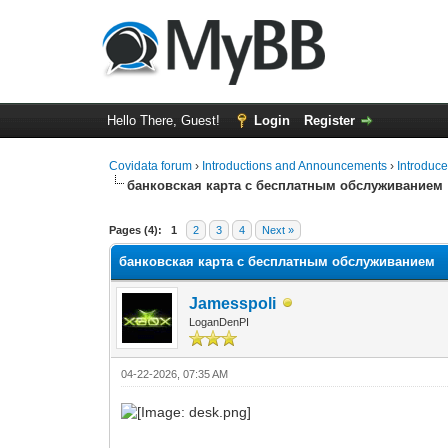
Hello There, Guest!
Login
Register
Covidata forum
›
Introductions and Announcements
›
Introduce
банковская карта с бесплатным обслуживанием
0 Vote(s) - 0 Average
1
2
3
4
5
Pages (4):
1
2
3
4
Next »
банковская карта с бесплатным обслуживанием
Jamesspoli
LoganDenPI
04-22-2026, 07:35 AM