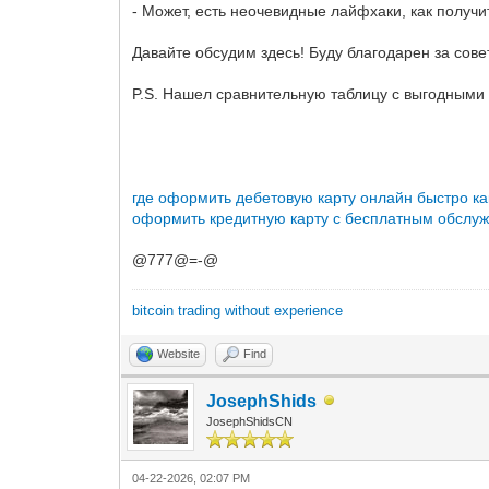
- Может, есть неочевидные лайфхаки, как получ
Давайте обсудим здесь! Буду благодарен за сове
P.S. Нашел сравнительную таблицу с выгодными 
где оформить дебетовую карту онлайн быстро
к
оформить кредитную карту с бесплатным обслу
@777@=-@
bitcoin trading without experience
Website
Find
JosephShids
JosephShidsCN
04-22-2026, 02:07 PM