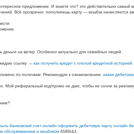
интересное предложение. И знаете что? это действительно самый 
чений. Всё прозрачно: пополняешь карту — кешбэк начисляется ав
ести:
ожение.
ть деньги на ветер. Особенно актуально для семейных людей.
, кидаю ссылку →
как получить кредит с плохой кредитной историей
азложено по полочкам. Рекомендую к ознакомлению:
какая дебетова
жно. Мой реферальный код/промо не даю, чтобы не сочли за реклам
вним?
крыть банковский счет онлайн
оформить дебетовую карту онлайн бе
ым обслуживанием и кешбэком
6589cb1