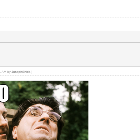
51 AM by
JosephShids
.)