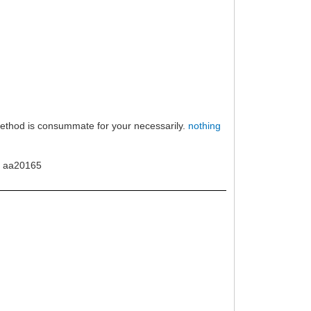
ng method is consummate for your necessarily.
nothing
d
aa20165