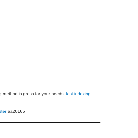
xing method is gross for your needs.
fast indexing
ster
aa20165