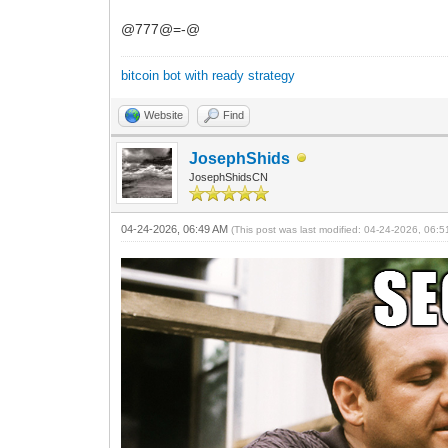
@777@=-@
bitcoin bot with ready strategy
Website
Find
JosephShids
JosephShidsCN
04-24-2026, 06:49 AM
(This post was last modified: 04-24-2026, 06: