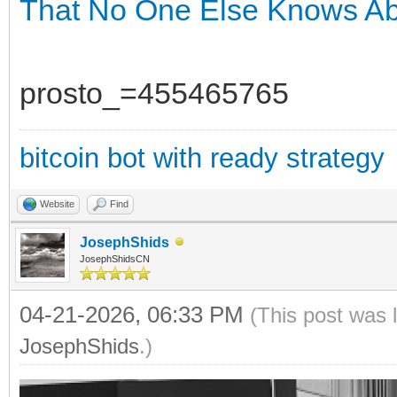
That No One Else Knows A
prosto_=455465765
bitcoin bot with ready strategy
Website
Find
JosephShids
JosephShidsCN
04-21-2026, 06:33 PM
(This post was 
JosephShids
.)