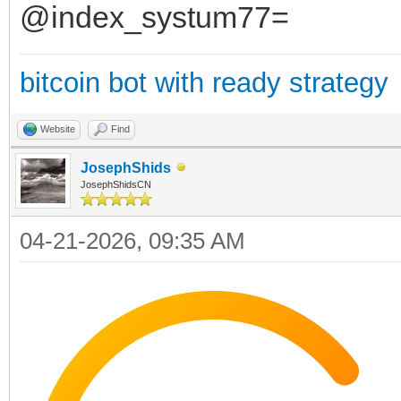
@index_systum77=
bitcoin bot with ready strategy
Website
Find
JosephShids
JosephShidsCN
04-21-2026, 09:35 AM