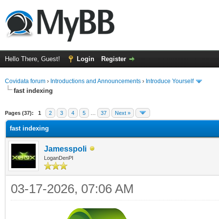
Hello There, Guest!
Login
Register
Covidata forum
›
Introductions and Announcements
›
Introduce Yourself
fast indexing
ge
Pages (37):
1
2
3
4
5
…
37
Next »
fast indexing
Jamesspoli
LoganDenPI
03-17-2026, 07:06 AM