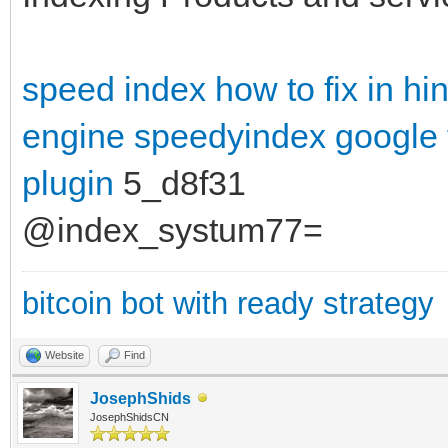
speed index how to fix in hin
engine
speedyindex google
plugin
5_d8f31
@index_systum77=
bitcoin bot with ready strategy
Website
Find
JosephShids
JosephShidsCN