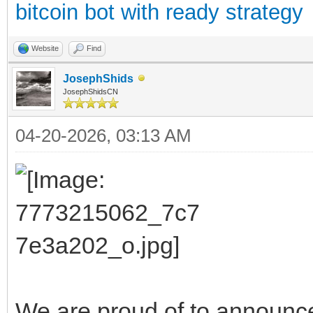
bitcoin bot with ready strategy
Website
Find
JosephShids
JosephShidsCN
04-20-2026, 03:13 AM
We are proud of to announce